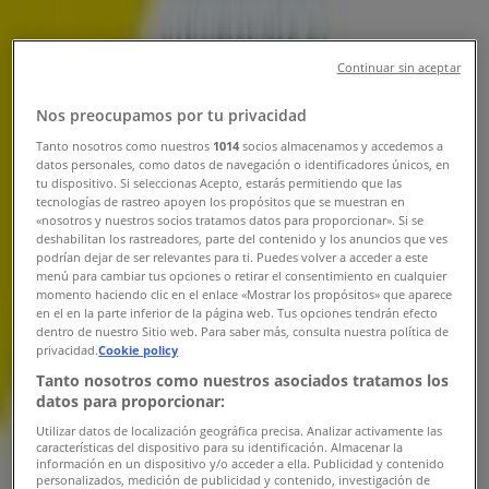
Continuar sin aceptar
Nos preocupamos por tu privacidad
Nespresso
Tanto nosotros como nuestros
1014
socios almacenamos y accedemos a
Nespresso ajánlatunk érvényes
datos personales, como datos de navegación o identificadores únicos, en
tu dispositivo. Si seleccionas Acepto, estarás permitiendo que las
tecnologías de rastreo apoyen los propósitos que se muestran en
Lejár 8. 10.-án
«nosotros y nuestros socios tratamos datos para proporcionar». Si se
{"numCatalogs":1}
deshabilitan los rastreadores, parte del contenido y los anuncios que ves
podrían dejar de ser relevantes para ti. Puedes volver a acceder a este
menú para cambiar tus opciones o retirar el consentimiento en cualquier
Menetrendek és címek Nespresso
momento haciendo clic en el enlace «Mostrar los propósitos» que aparece
en el en la parte inferior de la página web. Tus opciones tendrán efecto
dentro de nuestro Sitio web. Para saber más, consulta nuestra política de
privacidad.
Cookie policy
Tanto nosotros como nuestros asociados tratamos los
Nespresso
datos para proporcionar:
Utilizar datos de localización geográfica precisa. Analizar activamente las
Petőfi Sándor utca 19, Balatonalmádi
características del dispositivo para su identificación. Almacenar la
información en un dispositivo y/o acceder a ella. Publicidad y contenido
461 m
personalizados, medición de publicidad y contenido, investigación de