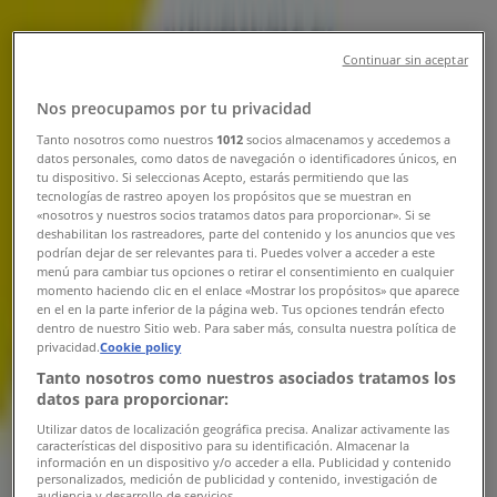
Continuar sin aceptar
Nespresso
Nos preocupamos por tu privacidad
Tanto nosotros como nuestros
1012
socios almacenamos y accedemos a
Nespresso ajánlatunk érvényes
datos personales, como datos de navegación o identificadores únicos, en
tu dispositivo. Si seleccionas Acepto, estarás permitiendo que las
Lejár 8. 10.-án
tecnologías de rastreo apoyen los propósitos que se muestran en
{"numCatalogs":1}
«nosotros y nuestros socios tratamos datos para proporcionar». Si se
deshabilitan los rastreadores, parte del contenido y los anuncios que ves
podrían dejar de ser relevantes para ti. Puedes volver a acceder a este
Menetrendek és címek Nespresso
menú para cambiar tus opciones o retirar el consentimiento en cualquier
momento haciendo clic en el enlace «Mostrar los propósitos» que aparece
en el en la parte inferior de la página web. Tus opciones tendrán efecto
dentro de nuestro Sitio web. Para saber más, consulta nuestra política de
privacidad.
Cookie policy
Nespresso
Tanto nosotros como nuestros asociados tratamos los
datos para proporcionar:
Wesselényi utca 106, Siófok
Utilizar datos de localización geográfica precisa. Analizar activamente las
características del dispositivo para su identificación. Almacenar la
1.4 km
información en un dispositivo y/o acceder a ella. Publicidad y contenido
personalizados, medición de publicidad y contenido, investigación de
audiencia y desarrollo de servicios.