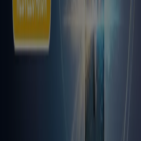
Tiendeo international
España
Italia
United Kingdom
México
Brasil
Colombia
Argentina
France
United States
Nederland
Deutschland
Perú
Chile
Portugal
Australia
Türkiye
Polska
Norge
Österreich
Sverige
Ecuador
Singapore
South Africa
Canada
Danmark
Suomi
日本
Ελλάδα
한국
Belgique
Schweiz
United Arab Emirates
România
Maroc
Ceská republika
Slovenská republika
Magyarország
България
Reklám