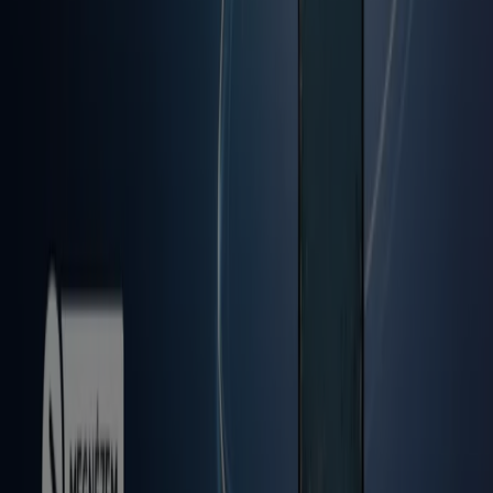
A Tiendeo a Shopfully része - ez a technológiai vállalat
világszerte újragondolja a helyi vásárlást.
Tiendeo
Tevékenységeink
Üzleti megoldások
Hírek és média
Dolgozz velünk
Lépj velünk kapcsolatba
Marketing és üzleti célú megkeresések
Az üzlet helytelenül található a térképen
Heti hirdetési visszajelzés