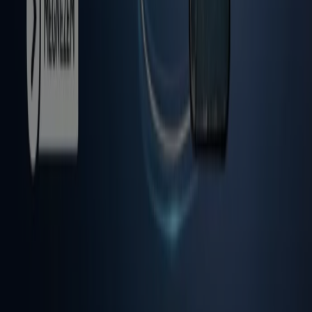
Technikai problémák és általános visszajelzések
Lista
Márkák
Helyi márkák
Kereskedők
Közeli üzletek
Termékek
Helyi termékek
Városok
Töltsd le a Tiendeo aplikációt