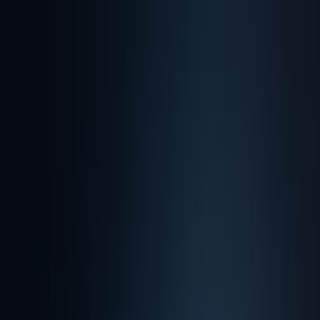
Ön itt van:
Balatonalmádi
Featured
Hiper-Szupermarketek
Ruházat, cipők és
kiegészítők
Elektronika
Otthon, kert és
barkácsolás
Gyógyszertárak és szépség
Sport
Gyermekek
és szabadidő
Autók, motorkerékpárok és
alkatrészek
Éttermek
Bankok és szolgáltatások
Reklám
Top katalógusok Balatonalmádi