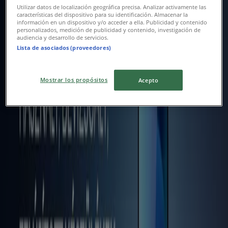
Euronics
Utilizar datos de localización geográfica precisa. Analizar activamente las
características del dispositivo para su identificación. Almacenar la
información en un dispositivo y/o acceder a ella. Publicidad y contenido
Exkluzív ajánlatok ügyfeleinknek
personalizados, medición de publicidad y contenido, investigación de
audiencia y desarrollo de servicios.
Lista de asociados (proveedores)
Lejár 8. 21.-án
Balatonalmádi
Új
Mostrar los propósitos
Acepto
Pepco
Kedvezmények és akciók
Lejár 8. 21.-án
Balatonalmádi
Új
Aldi
Aldi újság érvényessége 2026.08.15-ig