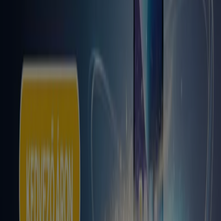
Kiemelt ajánlatok
Teddy
gluténmentes
pizza
szóda
mosógép
paradicsomlé
Laminált padló
társalgó
bútorok
Állateledel
gluténmentes ételek
Tiendeo a városodban
Budapest
Debrecen
Miskolc
Szeged
Győr
Pécs
Székesfehérvár
Szombathely
Nyíregyháza
Zalaegerszeg
Kecskemét
Kaposvár
Eger
Sopron
Szolnok
Veszprém
Nézz meg több várost