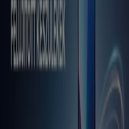
Lejár 8. 15.-án
Balatonalmádi
Új
Euronics
Euronics akciós
Lejár 8. 20.-án
Balatonalmádi
Mutass többet
Reklám