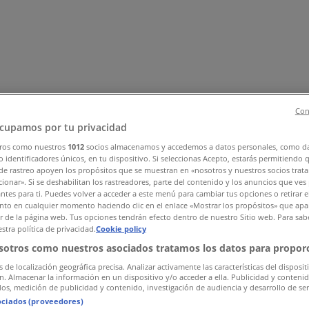
Con
cupamos por tu privacidad
ros como nuestros
1012
socios almacenamos y accedemos a datos personales, como d
 identificadores únicos, en tu dispositivo. Si seleccionas Acepto, estarás permitiendo 
ők
Elektronika
Otthon, kert és barkácsolás
Gyógyszertárak és
de rastreo apoyen los propósitos que se muestran en «nosotros y nuestros socios trat
ltatások
ionar». Si se deshabilitan los rastreadores, parte del contenido y los anuncios que ves
antes para ti. Puedes volver a acceder a este menú para cambiar tus opciones o retirar e
to en cualquier momento haciendo clic en el enlace «Mostrar los propósitos» que apar
or de la página web. Tus opciones tendrán efecto dentro de nuestro Sitio web. Para sab
stra política de privacidad.
Cookie policy
sotros como nuestros asociados tratamos los datos para proporc
s de localización geográfica precisa. Analizar activamente las características del disposit
ón. Almacenar la información en un dispositivo y/o acceder a ella. Publicidad y conteni
os, medición de publicidad y contenido, investigación de audiencia y desarrollo de ser
ociados (proveedores)