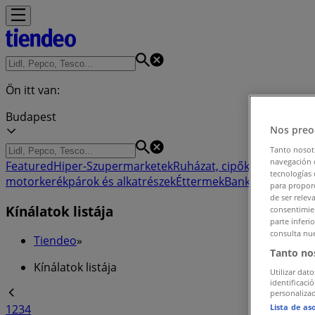
Ön itt van:
Budapest
Nos preo
Tanto nosot
navegación o
Featured
Hiper-Szupermarketek
Ruházat, cipők és kiegészít
tecnologías 
motorkerékpárok és alkatrészek
Éttermek
Bankok és szolgá
para proporc
de ser relev
Kínálatok listája
consentimien
parte inferi
consulta nue
Tiendeo
»
Tanto no
Kínálatok listája
Utilizar dato
identificaci
personalizad
Lista de as
1
2
3
4