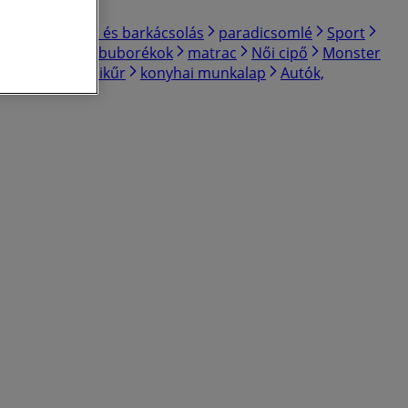
p
Otthon, kert és barkácsolás
paradicsomlé
Sport
 ételek
játék buborékok
matrac
Női cipő
Monster
ő
párna
pedikűr
konyhai munkalap
Autók,