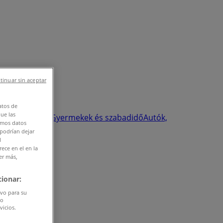
tinuar sin aceptar
atos de
que las
 szépség
Sport
Gyermekek és szabadidő
Autók,
amos datos
 podrían dejar
l
ece en el en la
er más,
ionar:
ivo para su
do
vicios.