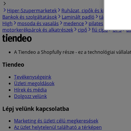
Hiper-Szupermarketek
Ruházat, cipők és kiegészítők
Bankok és szolgáltatások
Laminált padló
társalgó búto
High
mosoda és vasalás
medence
pilates
szőnyeg
motorkerékpárok és alkatrészek
cipő
fiú cipő
UPS
a
A Tiendeo a Shopfully része - ez a technológiai vállalat
Tiendeo
Tevékenységeink
Üzleti megoldások
Hírek és média
Dolgozz velünk
Lépj velünk kapcsolatba
Marketing és üzleti célú megkeresések
Az üzlet helytelenül található a térképen