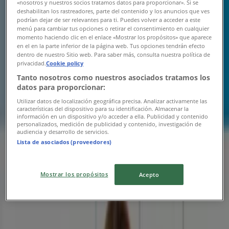
«nosotros y nuestros socios tratamos datos para proporcionar». Si se
deshabilitan los rastreadores, parte del contenido y los anuncios que ves
Fedezze fel a vonzó ajánlatokat
podrían dejar de ser relevantes para ti. Puedes volver a acceder a este
menú para cambiar tus opciones o retirar el consentimiento en cualquier
momento haciendo clic en el enlace «Mostrar los propósitos» que aparece
Holnap lejár
en el en la parte inferior de la página web. Tus opciones tendrán efecto
Új
dentro de nuestro Sitio web. Para saber más, consulta nuestra política de
privacidad.
Cookie policy
Tanto nosotros como nuestros asociados tratamos los
datos para proporcionar:
Kik
Utilizar datos de localización geográfica precisa. Analizar activamente las
características del dispositivo para su identificación. Almacenar la
KiK újság érvényessége 2026.08.16-ig
información en un dispositivo y/o acceder a ella. Publicidad y contenido
personalizados, medición de publicidad y contenido, investigación de
audiencia y desarrollo de servicios.
Lejár 8. 16.-án
Lista de asociados (proveedores)
Mostrar los propósitos
CCC
Acepto
Exkluzív akciók
Lejár 8. 18.-án