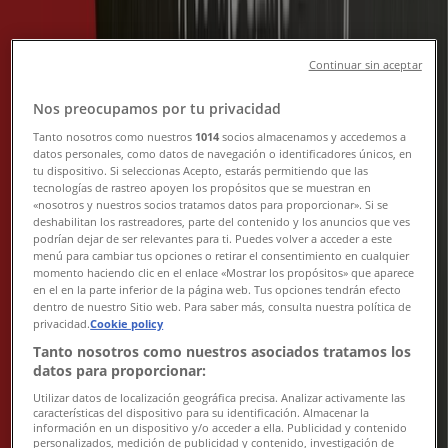
Continuar sin aceptar
Nespresso
Nos preocupamos por tu privacidad
Nespresso ajánlatunk érvényes
Tanto nosotros como nuestros
1014
socios almacenamos y accedemos a
datos personales, como datos de navegación o identificadores únicos, en
Lejár 8. 10.-án
tu dispositivo. Si seleccionas Acepto, estarás permitiendo que las
tecnologías de rastreo apoyen los propósitos que se muestran en
{"numCatalogs":1}
«nosotros y nuestros socios tratamos datos para proporcionar». Si se
deshabilitan los rastreadores, parte del contenido y los anuncios que ves
Menetrendek és címek Nespresso
podrían dejar de ser relevantes para ti. Puedes volver a acceder a este
menú para cambiar tus opciones o retirar el consentimiento en cualquier
momento haciendo clic en el enlace «Mostrar los propósitos» que aparece
en el en la parte inferior de la página web. Tus opciones tendrán efecto
dentro de nuestro Sitio web. Para saber más, consulta nuestra política de
privacidad.
Cookie policy
Nespresso
Tanto nosotros como nuestros asociados tratamos los
datos para proporcionar:
Fehérvári út 3, Győr
Utilizar datos de localización geográfica precisa. Analizar activamente las
105 m
características del dispositivo para su identificación. Almacenar la
información en un dispositivo y/o acceder a ella. Publicidad y contenido
personalizados, medición de publicidad y contenido, investigación de