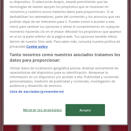
tu dispositivo. Si seleccionas Acepto, estarás permitiendo que las
Szerda
tecnologías de rastreo apoyen los propósitos que se muestran en
05:30 - 19:00
«nosotros y nuestros socios tratamos datos para proporcionar». Si se
Csütörtök
deshabilitan los rastreadores, parte del contenido y los anuncios que ves
05:30 - 19:00
podrían dejar de ser relevantes para ti. Puedes volver a acceder a este
menú para cambiar tus opciones o retirar el consentimiento en cualquier
Péntek
momento haciendo clic en el enlace «Mostrar los propósitos» que aparece
05:30 - 19:00
en el en la parte inferior de la página web. Tus opciones tendrán efecto
Szombat
dentro de nuestro Sitio web. Para saber más, consulta nuestra política de
privacidad.
Cookie policy
05:30 - 13:00
Tanto nosotros como nuestros asociados tratamos los
Térkép
92/510-8851, 30/338-9031
datos para proporcionar:
Utilizar datos de localización geográfica precisa. Analizar activamente las
Zárva
características del dispositivo para su identificación. Almacenar la
información en un dispositivo y/o acceder a ella. Publicidad y contenido
personalizados, medición de publicidad y contenido, investigación de
audiencia y desarrollo de servicios.
Vasárnap
Lista de asociados (proveedores)
Zárva
Mostrar los propósitos
Acepto
Hétfő
05:30 - 19:00
Kedd