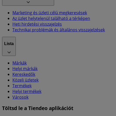
Marketing és üzleti célú megkeresések
Az üzlet helytelenül található a térképen
Heti hirdetési visszajelzés
Technikai problémák és általános visszajelzések
Lista
Márkák
Helyi márkák
Kereskedők
Közeli üzletek
Termékek
Helyi termékek
Városok
Töltsd le a Tiendeo aplikációt