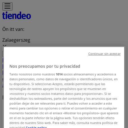
Ön itt van:
Zalaegerszeg
Continuar sin aceptar
Featured
Hiper-Szupermarketek
Ruházat, cipők és
kiegészítők
Elektronika
Otthon, kert és
Nos preocupamos por tu privacidad
barkácsolás
Gyógyszertárak és szépség
Sport
Gyermekek
Tanto nosotros como nuestros
1014
socios almacenamos y accedemos a
és szabadidő
Autók, motorkerékpárok és
datos personales, como datos de navegación o identificadores únicos, en
tu dispositivo. Si seleccionas Acepto, estarás permitiendo que las
alkatrészek
Éttermek
Bankok és szolgáltatások
tecnologías de rastreo apoyen los propósitos que se muestran en
«nosotros y nuestros socios tratamos datos para proporcionar». Si se
Helyi márkák
deshabilitan los rastreadores, parte del contenido y los anuncios que ves
podrían dejar de ser relevantes para ti. Puedes volver a acceder a este
menú para cambiar tus opciones o retirar el consentimiento en cualquier
Tiendeo Zalaegerszeg-en
»
momento haciendo clic en el enlace «Mostrar los propósitos» que aparece
en el en la parte inferior de la página web. Tus opciones tendrán efecto
Márkaindex
dentro de nuestro Sitio web. Para saber más, consulta nuestra política de
privacidad.
Cookie policy