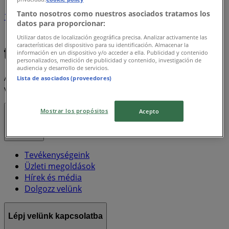
Tanto nosotros como nuestros asociados tratamos los
1
datos para proporcionar:
Utilizar datos de localización geográfica precisa. Analizar activamente las
Xxl
Electrolux
Sony
New Balance
Fortnite
características del dispositivo para su identificación. Almacenar la
información en un dispositivo y/o acceder a ella. Publicidad y contenido
personalizados, medición de publicidad y contenido, investigación de
audiencia y desarrollo de servicios.
A Tiendeo a Shopfully része - ez a technológiai vállalat
Lista de asociados (proveedores)
világszerte újragondolja a helyi vásárlást.
Mostrar los propósitos
Acepto
Tiendeo
Tevékenységeink
Üzleti megoldások
Hírek és média
Dolgozz velünk
Lépj velünk kapcsolatba