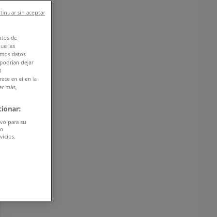
tinuar sin aceptar
atos de
que las
amos datos
 podrían dejar
l
ece en el en la
er más,
ionar:
ivo para su
do
vicios.