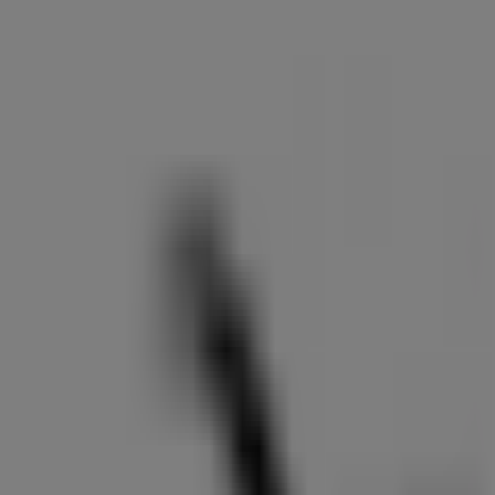
Nespresso
Batthyány utca 1, Budapest
1.0 km
Zárva
Nespresso
Fő utca 49. fsz., Budapest
1.1 km
Zárva