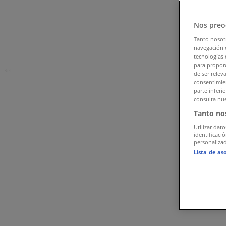
Tiendeo Budapest-en
»
Hiper-Szupermarketek Kínálat Budapesten
»
Nos preo
Nespresso Budapest
»
Tanto nosot
navegación o
Nespresso üzletek Budapest
tecnologías 
para proporc
Reklám
de ser relev
consentimien
parte inferi
consulta nue
Tanto no
Utilizar dato
identificaci
personalizad
Lista de as