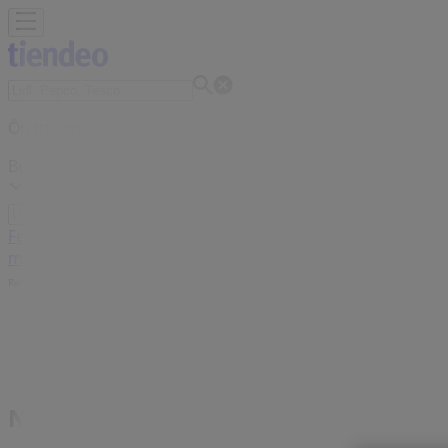
Ön itt van:
Budapest
Featured
Hiper-Szupermarketek
Ruházat, cipők és kiegészít
motorkerékpárok és alkatrészek
Éttermek
Bankok és szolgá
Reklám
Nespresso Szupermarketek Budapest 