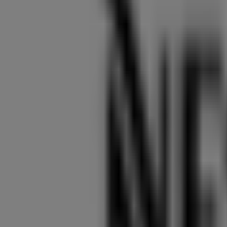
Nespresso
Bajcsy-Zsilinszky út 16, Budapest
1.1 km
Zárva
Nespresso
Déli pu., Budapest
1.2 km
Zárva