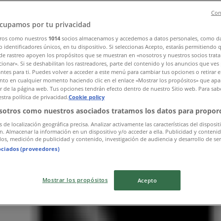
Con
cupamos por tu privacidad
ros como nuestros
1014
socios almacenamos y accedemos a datos personales, como d
 identificadores únicos, en tu dispositivo. Si seleccionas Acepto, estarás permitiendo 
de rastreo apoyen los propósitos que se muestran en «nosotros y nuestros socios trat
ionar». Si se deshabilitan los rastreadores, parte del contenido y los anuncios que ves
antes para ti. Puedes volver a acceder a este menú para cambiar tus opciones o retirar e
to en cualquier momento haciendo clic en el enlace «Mostrar los propósitos» que apar
or de la página web. Tus opciones tendrán efecto dentro de nuestro Sitio web. Para sab
stra política de privacidad.
Cookie policy
sotros como nuestros asociados tratamos los datos para proporc
s de localización geográfica precisa. Analizar activamente las características del disposit
ón. Almacenar la información en un dispositivo y/o acceder a ella. Publicidad y conteni
os, medición de publicidad y contenido, investigación de audiencia y desarrollo de ser
ociados (proveedores)
Mostrar los propósitos
Acepto