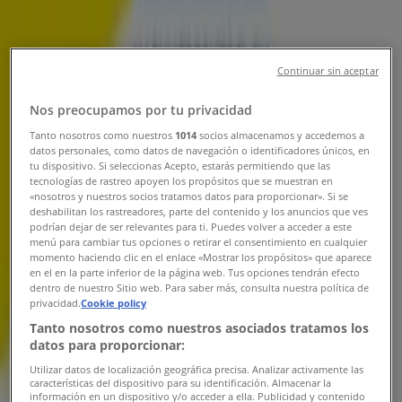
Continuar sin aceptar
Nespresso
Nos preocupamos por tu privacidad
Nespresso ajánlatunk érvényes
Tanto nosotros como nuestros
1014
socios almacenamos y accedemos a
datos personales, como datos de navegación o identificadores únicos, en
tu dispositivo. Si seleccionas Acepto, estarás permitiendo que las
Lejár 8. 10.-án
tecnologías de rastreo apoyen los propósitos que se muestran en
{"numCatalogs":1}
«nosotros y nuestros socios tratamos datos para proporcionar». Si se
deshabilitan los rastreadores, parte del contenido y los anuncios que ves
podrían dejar de ser relevantes para ti. Puedes volver a acceder a este
Menetrendek és címek Nespresso
menú para cambiar tus opciones o retirar el consentimiento en cualquier
momento haciendo clic en el enlace «Mostrar los propósitos» que aparece
en el en la parte inferior de la página web. Tus opciones tendrán efecto
dentro de nuestro Sitio web. Para saber más, consulta nuestra política de
privacidad.
Cookie policy
Nespresso
Tanto nosotros como nuestros asociados tratamos los
datos para proporcionar:
Baktay Ervin tér 2, Dunaharaszti
Utilizar datos de localización geográfica precisa. Analizar activamente las
características del dispositivo para su identificación. Almacenar la
592 m
información en un dispositivo y/o acceder a ella. Publicidad y contenido