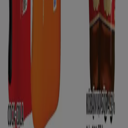
Új
COOP Szolnok
COOP Szolnok újság érvényessége -
2026.08.16-ig
Lejár 8. 16.-án
Győr
Mutass többet
Reklám