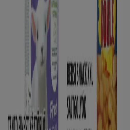
A Tiendeo a Shopfully része - ez a technológiai vállalat
világszerte újragondolja a helyi vásárlást.
Tiendeo
Tevékenységeink
Üzleti megoldások
Hírek és média