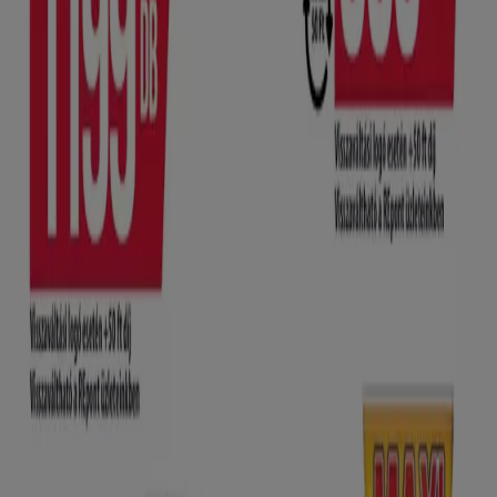
Budapest
Debrecen
Miskolc
Szeged
Győr
Pécs
Székesfehérvár
Szombathely
Nyíregyháza
Zalaegerszeg
Kecskemét
Kaposvár
Eger
Sopron
Szolnok
Veszprém
Nézz meg több várost
A modern bevásárlóközpont születése Victor Guen-nek
köszönhető. Előtte még nem próbálkozott senki azzal,
hogy ennyiféle árut gyűjtsön össze egy fedél alatt. Az
áruházak példátlan kínálatot vonultattak fel luxus
közepette. Az új építmények tágasak voltak, az üzletek
mellett kávézók, étteremek, mosdók, divatbemutatók, sőt
orgonakoncertek is, ami még vonzóbbá tette ezeket a
helyeket. Később megjeletek a szolgáltatások is - posta,
fodrászat, könyvtárak, információs pultok. A
fejlesztésekből Budapest sem maradt ki. 1896-tól Holzer
család áruháza, Goldberger Sándor tulajdonában lévő
Párizsi Nagy Áruház több emeletes épületében minden
fontos cikk kapható volt.
A Hiper-Szupermarketek ajánlataihoz