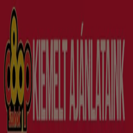
Ön itt van:
Győr
Featured
Hiper-Szupermarketek
Ruházat, cipők és
kiegészítők
Elektronika
Otthon, kert és
barkácsolás
Gyógyszertárak és szépség
Sport
Gyermekek
és szabadidő
Autók, motorkerékpárok és
alkatrészek
Éttermek
Bankok és szolgáltatások
Reklám
Szupermarketek Győr -