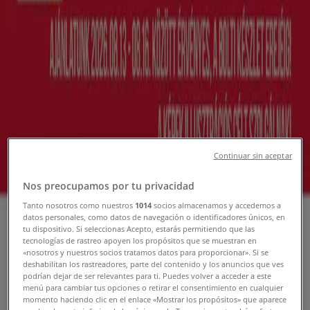
Katalógusok, szórólap & Akciós
újság
Tiendeo Győr-en
»
Hiper-Szupermarketek Kínálat Győren
Feltételezett
Continuar sin aceptar
CBA
Nos preocupamos por tu privacidad
Aktuális különleges akciók
Tanto nosotros como nuestros
1014
socios almacenamos y accedemos a
datos personales, como datos de navegación o identificadores únicos, en
Lejár 8. 19.-án
Győr
tu dispositivo. Si seleccionas Acepto, estarás permitiendo que las
Feltételezett
tecnologías de rastreo apoyen los propósitos que se muestran en
«nosotros y nuestros socios tratamos datos para proporcionar». Si se
deshabilitan los rastreadores, parte del contenido y los anuncios que ves
podrían dejar de ser relevantes para ti. Puedes volver a acceder a este
menú para cambiar tus opciones o retirar el consentimiento en cualquier
Spar
momento haciendo clic en el enlace «Mostrar los propósitos» que aparece