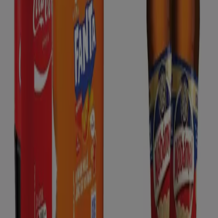
Reklám
Új
Aldi
Aldi újság érvényessége 2026.08.15-ig
Lejár 8. 15.-án
Győr