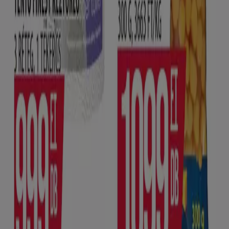
Dolgozz velünk
Lépj velünk kapcsolatba
Marketing és üzleti célú megkeresések
Az üzlet helytelenül található a térképen
Heti hirdetési visszajelzés
Technikai problémák és általános visszajelzések
Lista
Márkák
Helyi márkák
Kereskedők
Közeli üzletek
Termékek