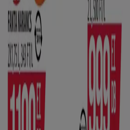
Hiper-Szupermarketek kategóriájú
katalogusok Győr városában
Szórólapok és legjobb ajánlatok
Győr városban
Teddy
gluténmentes
pizza
szóda
mosógép
paradicsomlé
Laminált padló
társalgó
bútorok
Állateledel
gluténmentes ételek
Hiper-Szupermarketek más
városokban