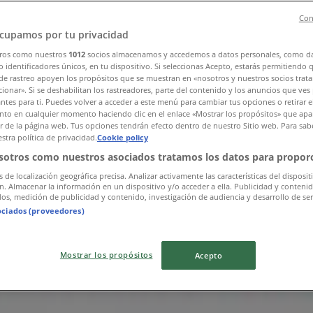
Con
cupamos por tu privacidad
ros como nuestros
1012
socios almacenamos y accedemos a datos personales, como d
 identificadores únicos, en tu dispositivo. Si seleccionas Acepto, estarás permitiendo 
de rastreo apoyen los propósitos que se muestran en «nosotros y nuestros socios trat
ionar». Si se deshabilitan los rastreadores, parte del contenido y los anuncios que ves
antes para ti. Puedes volver a acceder a este menú para cambiar tus opciones o retirar e
to en cualquier momento haciendo clic en el enlace «Mostrar los propósitos» que apar
or de la página web. Tus opciones tendrán efecto dentro de nuestro Sitio web. Para sab
stra política de privacidad.
Cookie policy
sotros como nuestros asociados tratamos los datos para proporc
s de localización geográfica precisa. Analizar activamente las características del disposit
ón. Almacenar la información en un dispositivo y/o acceder a ella. Publicidad y conteni
os, medición de publicidad y contenido, investigación de audiencia y desarrollo de ser
ociados (proveedores)
Mostrar los propósitos
Acepto