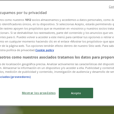
Con
cupamos por tu privacidad
ros como nuestros
1012
socios almacenamos y accedemos a datos personales, como d
 identificadores únicos, en tu dispositivo. Si seleccionas Acepto, estarás permitiendo 
de rastreo apoyen los propósitos que se muestran en «nosotros y nuestros socios trat
ionar». Si se deshabilitan los rastreadores, parte del contenido y los anuncios que ves
antes para ti. Puedes volver a acceder a este menú para cambiar tus opciones o retirar e
tait
to en cualquier momento haciendo clic en el enlace «Mostrar los propósitos» que apar
or de la página web. Tus opciones tendrán efecto dentro de nuestro Sitio web. Para sab
stra política de privacidad.
Cookie policy
sotros como nuestros asociados tratamos los datos para proporc
s de localización geográfica precisa. Analizar activamente las características del disposit
ón. Almacenar la información en un dispositivo y/o acceder a ella. Publicidad y conteni
os, medición de publicidad y contenido, investigación de audiencia y desarrollo de ser
ociados (proveedores)
Mostrar los propósitos
Acepto