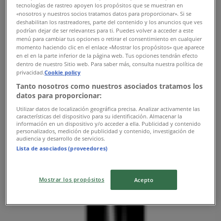
Szerda
tecnologías de rastreo apoyen los propósitos que se muestran en
«nosotros y nuestros socios tratamos datos para proporcionar». Si se
08:00 - 18:00
deshabilitan los rastreadores, parte del contenido y los anuncios que ves
Csütörtök
podrían dejar de ser relevantes para ti. Puedes volver a acceder a este
08:00 - 18:00
menú para cambiar tus opciones o retirar el consentimiento en cualquier
Péntek
momento haciendo clic en el enlace «Mostrar los propósitos» que aparece
en el en la parte inferior de la página web. Tus opciones tendrán efecto
08:00 - 18:00
dentro de nuestro Sitio web. Para saber más, consulta nuestra política de
Szombat
privacidad.
Cookie policy
08:00 - 12:00
Tanto nosotros como nuestros asociados tratamos los
datos para proporcionar:
Térkép
Utilizar datos de localización geográfica precisa. Analizar activamente las
características del dispositivo para su identificación. Almacenar la
Zárva
información en un dispositivo y/o acceder a ella. Publicidad y contenido
personalizados, medición de publicidad y contenido, investigación de
audiencia y desarrollo de servicios.
Lista de asociados (proveedores)
Vasárnap
Zárva
Mostrar los propósitos
Acepto
Hétfő
07:00 - 19:00
Kedd