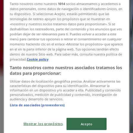
Tanto nosotros como nuestros
1014
socios almacenamos y accedemos a
Csütörtök
datos personales, como datos de navegación o identificadores únicos, en
06:00 - 20:00
tu dispositivo. Si seleccionas Acepto, estarás permitiendo que las
Péntek
tecnologías de rastreo apoyen los propósitos que se muestran en
«nosotros y nuestros socios tratamos datos para proporcionar». Si se
06:00 - 20:00
deshabilitan los rastreadores, parte del contenido y los anuncios que ves
Szombat
podrían dejar de ser relevantes para ti. Puedes volver a acceder a este
06:00 - 20:00
menú para cambiar tus opciones o retirar el consentimiento en cualquier
momento haciendo clic en el enlace «Mostrar los propósitos» que aparece
en el en la parte inferior de la página web. Tus opciones tendrán efecto
Térkép
52/361-761,30/7465-283
dentro de nuestro Sitio web. Para saber más, consulta nuestra política de
privacidad.
Cookie policy
Nyitva
-ig 20:00
Tanto nosotros como nuestros asociados tratamos los
datos para proporcionar:
Utilizar datos de localización geográfica precisa. Analizar activamente las
Vasárnap
características del dispositivo para su identificación. Almacenar la
06:00 - 13:00
información en un dispositivo y/o acceder a ella. Publicidad y contenido
personalizados, medición de publicidad y contenido, investigación de
Hétfő
audiencia y desarrollo de servicios.
06:00 - 20:00
Lista de asociados (proveedores)
Kedd
06:00 - 20:00
Szerda
Mostrar los propósitos
Acepto
06:00 - 20:00