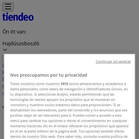
Ön itt van:
Hajdúszoboszló
Continuar sin aceptar
Featured
Hiper-Szupermarketek
Ruházat, cipők és
kiegészítők
Elektronika
Otthon, kert és
Nos preocupamos por tu privacidad
barkácsolás
Gyógyszertárak és szépség
Sport
Gyermekek
Tanto nosotros como nuestros
1012
socios almacenamos y accedemos a
és szabadidő
Autók, motorkerékpárok és
datos personales, como datos de navegación o identificadores únicos, en
alkatrészek
Éttermek
Bankok és szolgáltatások
tu dispositivo. Si seleccionas Acepto, estarás permitiendo que las
tecnologías de rastreo apoyen los propósitos que se muestran en
Ajánlatok indexe Hajdúszoboszló
«nosotros y nuestros socios tratamos datos para proporcionar». Si se
deshabilitan los rastreadores, parte del contenido y los anuncios que ves
podrían dejar de ser relevantes para ti. Puedes volver a acceder a este
Tiendeo Hajdúszoboszló-en
»
menú para cambiar tus opciones o retirar el consentimiento en cualquier
momento haciendo clic en el enlace «Mostrar los propósitos» que aparece
Kínálatok listája
en el en la parte inferior de la página web. Tus opciones tendrán efecto
dentro de nuestro Sitio web. Para saber más, consulta nuestra política de