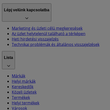
Lépj velünk kapcsolatba
Marketing és üzleti célú megkeresések
Az üzlet helytelenül található a térképen
Heti hirdetési visszajelzés
Technikai problémák és általános visszajelzések
Lista
Márkák
Helyi márkák
Kereskedők
Közeli üzletek
Termékek
Helyi termékek
Városok