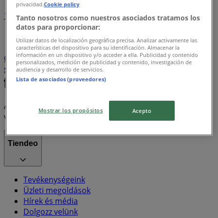
privacidad.
Cookie policy
1
Tanto nosotros como nuestros asociados tratamos los
datos para proporcionar:
Hiper-Szupermarketek
Ruházat, cipők és kiegészítők
Utilizar datos de localización geográfica precisa. Analizar activamente las
Teddy
gluténmentes pizza
szóda
Elektronika
características del dispositivo para su identificación. Almacenar la
información en un dispositivo y/o acceder a ella. Publicidad y contenido
Otthon, kert és barkácsolás
Sport
Bankok és
personalizados, medición de publicidad y contenido, investigación de
szolgáltatások
Gyógyszertárak és szépség
audiencia y desarrollo de servicios.
Lista de asociados (proveedores)
A Tiendeo a Shopfully része - ez a technológiai vállalat
Mostrar los propósitos
Acepto
világszerte újragondolja a helyi vásárlást.
Tiendeo
Tevékenységeink
Üzleti megoldások
Hírek és média
Dolgozz velünk