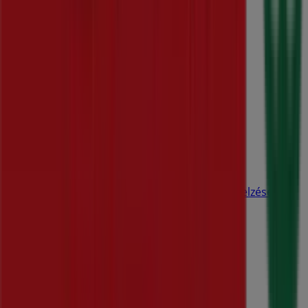
Tevékenységeink
Üzleti megoldások
Hírek és média
Dolgozz velünk
Lépj velünk kapcsolatba
Marketing és üzleti célú megkeresések
Az üzlet helytelenül található a térképen
Heti hirdetési visszajelzés
Technikai problémák és általános visszajelzések
Lista
Márkák
Helyi márkák