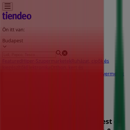
Ön itt van:
Budapest
Featured
Hiper-Szupermarketek
Ruházat, cipők és
kiegészítők
Elektronika
Otthon, kert és
barkácsolás
Gyógyszertárak és szépség
Sport
Gyermekek
és szabadidő
Autók, motorkerékpárok és
alkatrészek
Éttermek
Bankok és szolgáltatások
Reklám
Spar Szupermarketek Budapest -