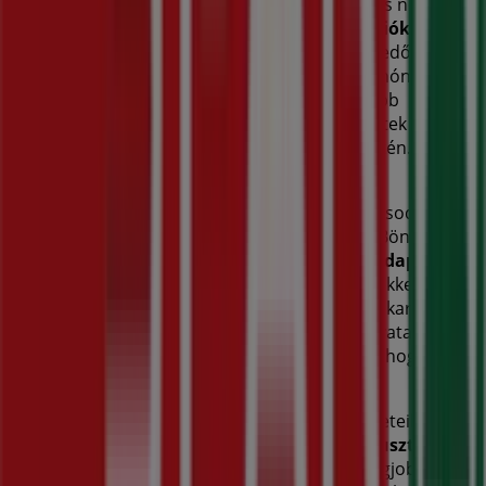
Üdvözlünk a Tiendeo-nál! Ez a legjobb választás nemcsak
a legjobb
ajánlatok
,
katalógusok
és
promóciók
megtalálásához, hanem
Budapest
legkiemelkedőbb
üzleteinek felfedezéséhez is.
2026 augusztus
hónapjában
platformunkon megismerheted a
Spar
legújabb
ajánlatait, valamint a hozzád legközelebbi üzletek
elhelyezkedését és részleteit
Budapest
területén.
A Tiendeo-n nemcsak
promóciókhoz
és
kedvezményekhez férhetsz hozzá, hanem városod fizikai
üzleteiről is teljes körű információt kaphatsz. Böngészd a
Spar
katalógusait, keresd meg az üzleteket
Budapest
-
ben, és fedezd fel azokat a termékeket, amelyekkel ebben
a
augusztus
hónapban jelentős összegeket takaríthatsz
meg. Ezen kívül pontos üzlethelyszíneket, nyitvatartási
időket és minden fontos részletet biztosítunk, hogy teljes
vásárlási élményben lehessen részed.
Ne hagyd ki a
Spar
ajánlatait
a
Budapest
üzleteiben, és
maradj naprakész a legjobb árakkal
2026 augusztus
folyamán. A Tiendeo-n mindig megtalálod a legjobb