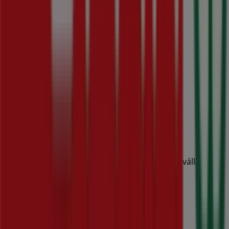
A Tiendeo a Shopfully része - ez a technológiai vállalat
világszerte újragondolja a helyi vásárlást.
Tiendeo