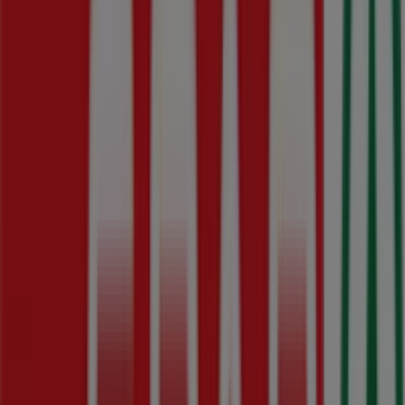
Vértanúk tere 1., Budapest
1.0 km
Zárva
Reklám