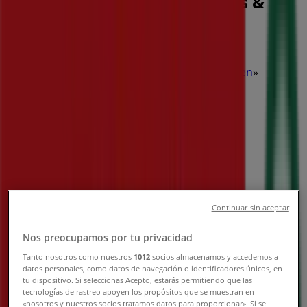
Telefonszámok , Nyitvatartás &
Címek
Tiendeo Budapest-en
»
Hiper-Szupermarketek Kínálat Budapesten
»
Spar Budapest
»
Spar üzletek Budapest
Spar
Alagút utca 5-7., Budapest
Continuar sin aceptar
577 m
Nos preocupamos por tu privacidad
Zárva
Tanto nosotros como nuestros
1012
socios almacenamos y accedemos a
datos personales, como datos de navegación o identificadores únicos, en
tu dispositivo. Si seleccionas Acepto, estarás permitiendo que las
tecnologías de rastreo apoyen los propósitos que se muestran en
«nosotros y nuestros socios tratamos datos para proporcionar». Si se