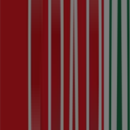
Spar
Nagyenyed utca 2., Budapest
1.2 km
Zárva
Spar
Károly körút 22-24., Budapest
1.4 km
Zárva
Reklám