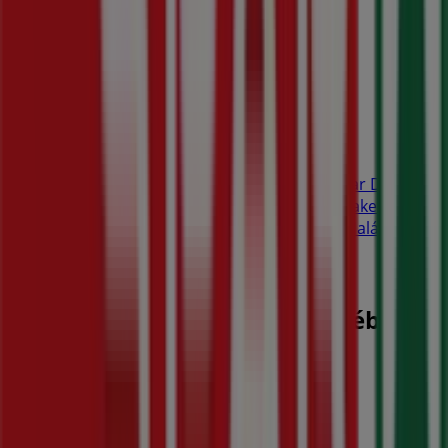
Spar
A legjobb ajánlataink Önnek
Lejár 8. 12.-án
Spar üzletek városai
Spar Budaörs
Spar Szigetszentmiklós
Spar Diósd
Spar Fót
Spar Vecsés
Spar Gyál
Spar Budakeszi
Spar Törökbálint
Spar Dunaharaszti
Spar Halásztelek
Spar Dunakeszi
Spar Érd
Nézz meg több várost
A Hiper-Szupermarketek egyéb
üzletei Budapest városában
Spar