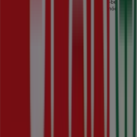
üzleteket és vásárlási lehetőségeket
Budapest
-ben. Kezd
el felfedezni az üzleteket és a Neked szóló promóciókat
még ma!
Reklám