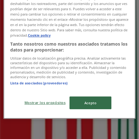
Spar
deshabilitan los rastreadores, parte del contenido y los anuncios que ves
podrían dejar de ser relevantes para ti. Puedes volver a acceder a este
Mészáros utca 12., Budapest
menú para cambiar tus opciones o retirar el consentimiento en cualquier
momento haciendo clic en el enlace «Mostrar los propósitos» que aparece
829 m
en el en la parte inferior de la página web. Tus opciones tendrán efecto
dentro de nuestro Sitio web. Para saber más, consulta nuestra política de
privacidad.
Cookie policy
Zárva
Tanto nosotros como nuestros asociados tratamos los
datos para proporcionar:
Utilizar datos de localización geográfica precisa. Analizar activamente las
características del dispositivo para su identificación. Almacenar la
Spar
información en un dispositivo y/o acceder a ella. Publicidad y contenido
personalizados, medición de publicidad y contenido, investigación de
audiencia y desarrollo de servicios.
Batthyány tér 5-6., Budapest
Lista de asociados (proveedores)
908 m
Zárva
Mostrar los propósitos
Acepto
Spar