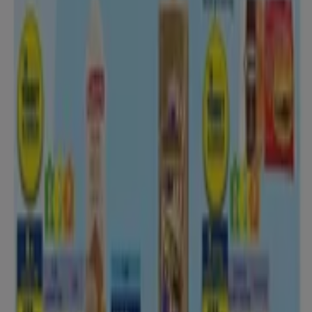
Székesfehérvár
Szombathely
Nyíregyháza
Zalaegerszeg
Kecskemét
Kaposvár
Eger
Sopron
Szolnok
Veszprém
Nézz meg több várost
A modern bevásárlóközpont születése Victor Guen-nek
köszönhető. Előtte még nem próbálkozott senki azzal,
hogy ennyiféle árut gyűjtsön össze egy fedél alatt. Az
áruházak példátlan kínálatot vonultattak fel luxus
közepette. Az új építmények tágasak voltak, az üzletek
mellett kávézók, étteremek, mosdók, divatbemutatók, sőt
orgonakoncertek is, ami még vonzóbbá tette ezeket a
helyeket. Később megjeletek a szolgáltatások is - posta,
fodrászat, könyvtárak, információs pultok. A
fejlesztésekből Budapest sem maradt ki. 1896-tól Holzer
család áruháza, Goldberger Sándor tulajdonában lévő
Párizsi Nagy Áruház több emeletes épületében minden
fontos cikk kapható volt.
A Hiper-Szupermarketek ajánlataihoz