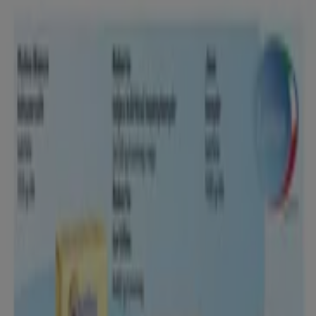
Reklám
Új
Lidl
Érvényes 08.06-tól
Lejár 8. 9.-án
Püspökladány