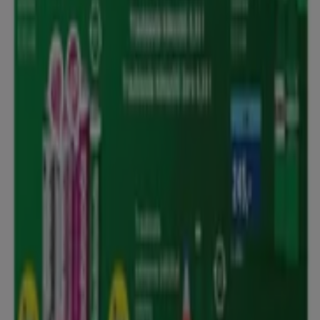
A Tiendeo a Shopfully része - ez a technológiai vállalat
világszerte újragondolja a helyi vásárlást.
Tiendeo
Tevékenységeink
Üzleti megoldások
Hírek és média