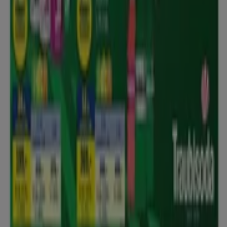
Dolgozz velünk
Lépj velünk kapcsolatba
Marketing és üzleti célú megkeresések
Az üzlet helytelenül található a térképen
Heti hirdetési visszajelzés
Technikai problémák és általános visszajelzések
Lista
Márkák
Helyi márkák
Kereskedők
Közeli üzletek
Termékek
Helyi termékek