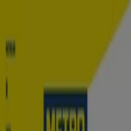
Ön itt van:
Püspökladány
Featured
Hiper-Szupermarketek
Ruházat, cipők és
kiegészítők
Elektronika
Otthon, kert és
barkácsolás
Gyógyszertárak és szépség
Sport
Gyermekek
és szabadidő
Autók, motorkerékpárok és
alkatrészek
Éttermek
Bankok és szolgáltatások
Reklám
Szupermarketek Püspökladány -