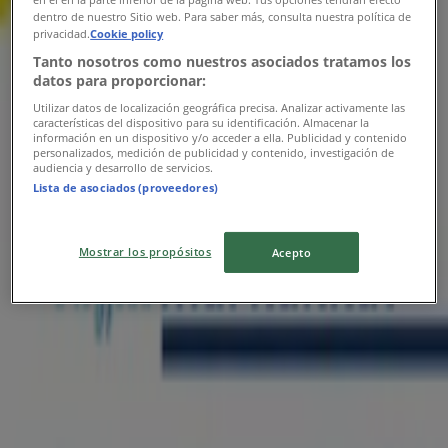
Augusztus unnepi kiszallitas 2026
dentro de nuestro Sitio web. Para saber más, consulta nuestra política de
privacidad.
Cookie policy
Lejár 8. 25.-án
Püspökladány
Tanto nosotros como nuestros asociados tratamos los
Új
datos para proporcionar:
Utilizar datos de localización geográfica precisa. Analizar activamente las
características del dispositivo para su identificación. Almacenar la
información en un dispositivo y/o acceder a ella. Publicidad y contenido
personalizados, medición de publicidad y contenido, investigación de
Tesco
audiencia y desarrollo de servicios.
Lista de asociados (proveedores)
Tesco újság érvényessége 2026.08.12-ig
Lejár 8. 12.-án
Püspökladány
Mostrar los propósitos
Acepto
Új
CBA
CBA akciós
Lejár 8. 31.-án
Püspökladány