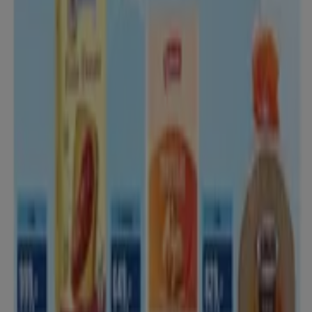
Metro
Márkák katalógus 202608
Lejár 8. 16.-án
Püspökladány
Mutass többet
Reklám