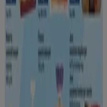
Hiper-Szupermarketek kategóriájú
katalogusok Püspökladány
városában
Szórólapok és legjobb ajánlatok
Püspökladány városban
Teddy
gluténmentes
pizza
szóda
mosógép
paradicsomlé
Laminált padló
társalgó
bútorok
Állateledel
gluténmentes ételek
Hiper-Szupermarketek más
városokban
Budapest
Debrecen
Miskolc
Szeged
Győr
Pécs