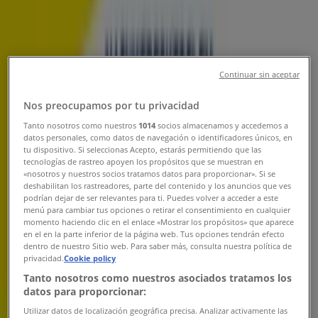
CSÁNYI L. U. 2., Pacsa
53 m
Continuar sin aceptar
Nyitva
Nos preocupamos por tu privacidad
Tanto nosotros como nuestros
1014
socios almacenamos y accedemos a
datos personales, como datos de navegación o identificadores únicos, en
Coop
tu dispositivo. Si seleccionas Acepto, estarás permitiendo que las
tecnologías de rastreo apoyen los propósitos que se muestran en
«nosotros y nuestros socios tratamos datos para proporcionar». Si se
SZENT ISTVÁN TÉR 14., Pacsa
deshabilitan los rastreadores, parte del contenido y los anuncios que ves
podrían dejar de ser relevantes para ti. Puedes volver a acceder a este
575 m
menú para cambiar tus opciones o retirar el consentimiento en cualquier
momento haciendo clic en el enlace «Mostrar los propósitos» que aparece
Nyitva
en el en la parte inferior de la página web. Tus opciones tendrán efecto
dentro de nuestro Sitio web. Para saber más, consulta nuestra política de
privacidad.
Cookie policy
Tanto nosotros como nuestros asociados tratamos los
datos para proporcionar:
Coop
Utilizar datos de localización geográfica precisa. Analizar activamente las