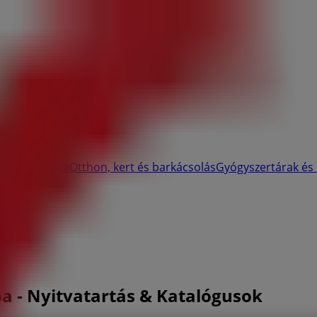
ők
Elektronika
Otthon, kert és barkácsolás
Gyógyszertárak és
ltatások
ba - Nyitvatartás & Katalógusok