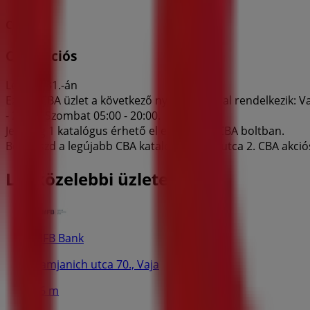
CBA
CBA akciós
Lejár 8. 31.-án
Ez a(z) CBA üzlet a következő nyitvatartással rendelkezik: V
- 20:00, Szombat 05:00 - 20:00.
Jelenleg 1 katalógus érhető el ebben a(z) CBA boltban.
Böngészd a legújabb CBA katalógust Piac utca 2. CBA akciós 
Legközelebbi üzletek
MFB Bank
damjanich utca 70., Vaja
26 m