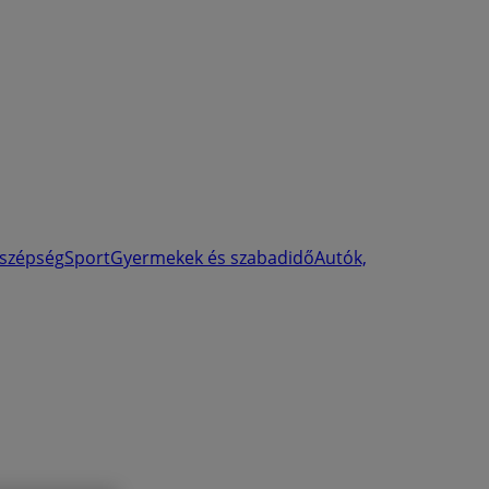
 szépség
Sport
Gyermekek és szabadidő
Autók,