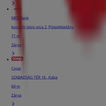
MFB Bank
kossuth lajos utca 2, Püspökladány
71 m
Zárva
Coop
SZABADSÁG TÉR 16., Kaba
84 m
Zárva