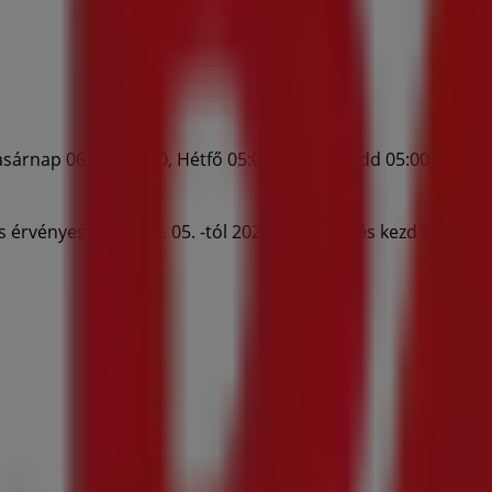
asárnap 06:00 - 18:00, Hétfő 05:00 - 20:00, Kedd 05:00 - 20:00
érvényes: 2026. 08. 05. -tól 2026. 08. 31.-ig és kezd el a me