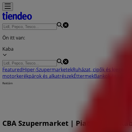
Ön itt van:
Kaba
Featured
Hiper-Szupermarketek
Ruházat, cipők és kiegészít
motorkerékpárok és alkatrészek
Éttermek
Bankok és szolgá
Reklám
CBA Szupermarket | Piac utca 2., Ka