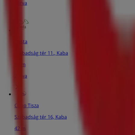
Zárva
Posta
Szabadság tér 11., Kaba
35 m
Zárva
Coop Tisza
Szabadság tér 16, Kaba
42 m