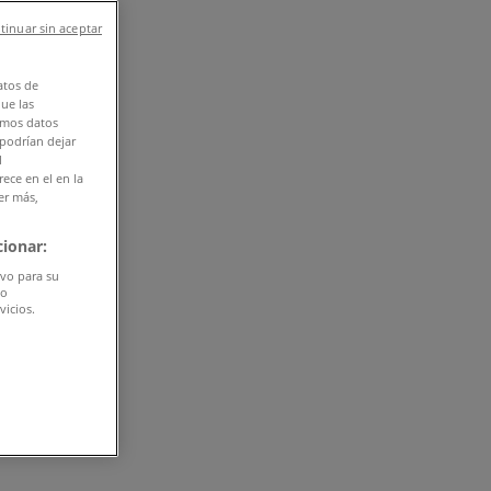
tinuar sin aceptar
atos de
que las
amos datos
 podrían dejar
l
ece en el en la
er más,
ionar:
ivo para su
do
vicios.