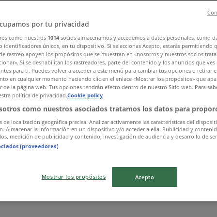
Con
cupamos por tu privacidad
ros como nuestros
1014
socios almacenamos y accedemos a datos personales, como d
 identificadores únicos, en tu dispositivo. Si seleccionas Acepto, estarás permitiendo 
de rastreo apoyen los propósitos que se muestran en «nosotros y nuestros socios trat
ionar». Si se deshabilitan los rastreadores, parte del contenido y los anuncios que ves
antes para ti. Puedes volver a acceder a este menú para cambiar tus opciones o retirar e
to en cualquier momento haciendo clic en el enlace «Mostrar los propósitos» que apar
or de la página web. Tus opciones tendrán efecto dentro de nuestro Sitio web. Para sab
stra política de privacidad.
Cookie policy
sotros como nuestros asociados tratamos los datos para proporc
s de localización geográfica precisa. Analizar activamente las características del disposit
ón. Almacenar la información en un dispositivo y/o acceder a ella. Publicidad y conteni
os, medición de publicidad y contenido, investigación de audiencia y desarrollo de ser
ociados (proveedores)
Mostrar los propósitos
Acepto