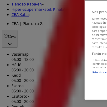
Tiendeo Kaba-en
»
Hiper-Szupermarketek Kínálat Kabaen
»
Nos preo
CBA Kaba
»
Tanto nosot
navegación o
CBA | Piac utca 2.
tecnologías 
para proporc
de ser relev
Zárva
consentimien
parte inferi
consulta nue
Tanto no
Vasárnap
06:00 - 18:00
Utilizar dato
identificaci
Hétfő
personalizad
05:00 - 20:00
Lista de as
Kedd
05:00 - 20:00
Szerda
05:00 - 20:00
Csütörtök
05:00 - 20:00
Péntek