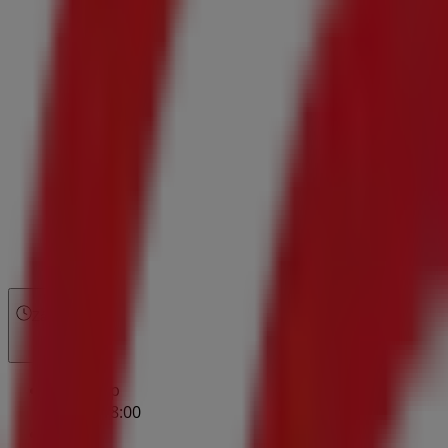
Zárva
Vasárnap
06:00 - 18:00
Hétfő