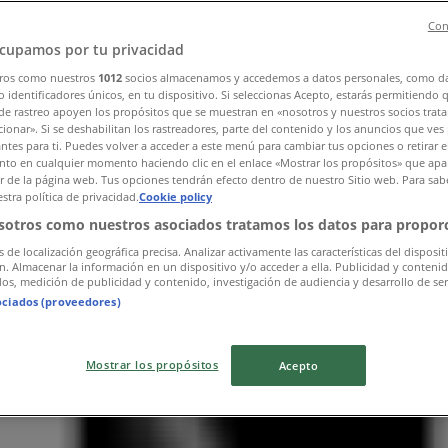
Con
cupamos por tu privacidad
ros como nuestros
1012
socios almacenamos y accedemos a datos personales, como d
 identificadores únicos, en tu dispositivo. Si seleccionas Acepto, estarás permitiendo 
de rastreo apoyen los propósitos que se muestran en «nosotros y nuestros socios trat
ionar». Si se deshabilitan los rastreadores, parte del contenido y los anuncios que ves
antes para ti. Puedes volver a acceder a este menú para cambiar tus opciones o retirar e
to en cualquier momento haciendo clic en el enlace «Mostrar los propósitos» que apar
or de la página web. Tus opciones tendrán efecto dentro de nuestro Sitio web. Para sab
stra política de privacidad.
Cookie policy
sotros como nuestros asociados tratamos los datos para proporc
s de localización geográfica precisa. Analizar activamente las características del disposit
ón. Almacenar la información en un dispositivo y/o acceder a ella. Publicidad y conteni
os, medición de publicidad y contenido, investigación de audiencia y desarrollo de ser
ociados (proveedores)
Mostrar los propósitos
Acepto