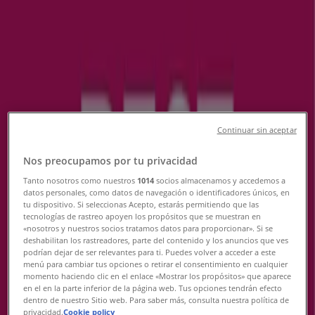
szórólap & Akciós újság
Tiendeo Szolnok-en
»
Otthon, kert és barkácsolás Kínálat Szolnoken
Új
Continuar sin aceptar
Möbelix
Nos preocupamos por tu privacidad
Möbelix akciós
Tanto nosotros como nuestros
1014
socios almacenamos y accedemos a
datos personales, como datos de navegación o identificadores únicos, en
Lejár 8. 16.-án
Szolnok
tu dispositivo. Si seleccionas Acepto, estarás permitiendo que las
tecnologías de rastreo apoyen los propósitos que se muestran en
«nosotros y nuestros socios tratamos datos para proporcionar». Si se
deshabilitan los rastreadores, parte del contenido y los anuncios que ves
podrían dejar de ser relevantes para ti. Puedes volver a acceder a este
Obi
menú para cambiar tus opciones o retirar el consentimiento en cualquier
momento haciendo clic en el enlace «Mostrar los propósitos» que aparece
VIGYE HAZA A NYARAT
en el en la parte inferior de la página web. Tus opciones tendrán efecto
dentro de nuestro Sitio web. Para saber más, consulta nuestra política de
privacidad.
Cookie policy