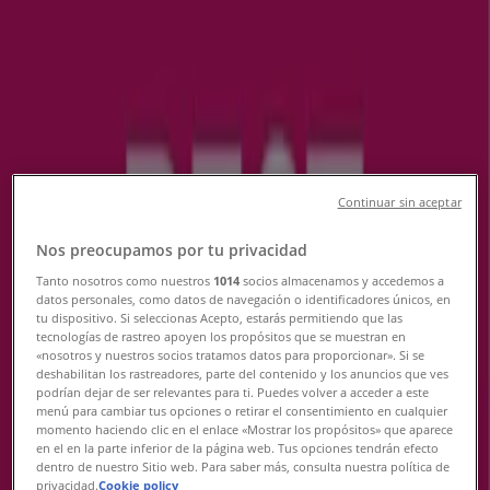
szórólap & Akciós újság
Tiendeo Kaposvár-en
»
Otthon, kert és barkácsolás Kínálat Kaposváren
Új
Continuar sin aceptar
Möbelix
Nos preocupamos por tu privacidad
Möbelix akciós
Tanto nosotros como nuestros
1014
socios almacenamos y accedemos a
datos personales, como datos de navegación o identificadores únicos, en
Lejár 8. 16.-án
Kaposvár
tu dispositivo. Si seleccionas Acepto, estarás permitiendo que las
tecnologías de rastreo apoyen los propósitos que se muestran en
«nosotros y nuestros socios tratamos datos para proporcionar». Si se
deshabilitan los rastreadores, parte del contenido y los anuncios que ves
podrían dejar de ser relevantes para ti. Puedes volver a acceder a este
Obi
menú para cambiar tus opciones o retirar el consentimiento en cualquier
momento haciendo clic en el enlace «Mostrar los propósitos» que aparece
VIGYE HAZA A NYARAT
en el en la parte inferior de la página web. Tus opciones tendrán efecto
dentro de nuestro Sitio web. Para saber más, consulta nuestra política de
privacidad.
Cookie policy