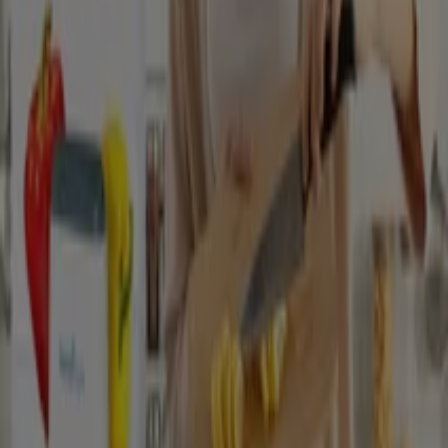
Nézz meg több várost
Mivel Magyarország mérsékelt égövi időjárású, fontos,
hogy ruhatárunkban legyen az aktuális időjárásnak
megfelő ruha, cipő, kiegészítők. Télen jó minőségű gyapjú
kardigán, sál, sapka, kabát, nyáron pedig természetes
anyagokból készült nedvszívó ruházat. A lábbeli is
időjárásnak megfelelően nyári szandál, félcipő, illetve
meleg csizma.
A Ruházat, cipők és kiegészítők ajánlataihoz
Reklám