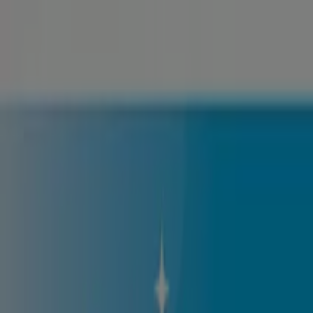
Ön itt van:
Debrecen
Featured
Hiper-Szupermarketek
Ruházat, cipők és
kiegészítők
Elektronika
Otthon, kert és
barkácsolás
Gyógyszertárak és szépség
Sport
Gyermekek
és szabadidő
Autók, motorkerékpárok és
alkatrészek
Éttermek
Bankok és szolgáltatások
Reklám
Divat Debrecen - Katalógusok,