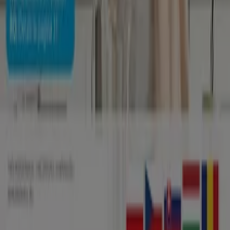
A Tiendeo a Shopfully része - ez a technológiai vállalat
világszerte újragondolja a helyi vásárlást.
Tiendeo
Tevékenységeink
Üzleti megoldások
Hírek és média
Dolgozz velünk
Lépj velünk kapcsolatba
Marketing és üzleti célú megkeresések
Az üzlet helytelenül található a térképen
Heti hirdetési visszajelzés
Technikai problémák és általános visszajelzések