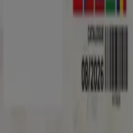
Lista
Márkák
Helyi márkák
Kereskedők
Közeli üzletek
Termékek
Helyi termékek
Városok
Töltsd le a Tiendeo aplikációt
Copyright © Tiendeo ® 2026 · Shopfully Marketing S.L.U. –