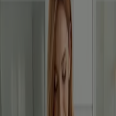
CCC
Aktuális különleges akciók
Lejár 8. 17.-án
Debrecen
BetterStyle