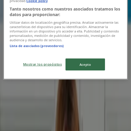
privacidad.
Cookie policy
Lejár 8. 10.-án
Debrecen
Tanto nosotros como nuestros asociados tratamos los
Új
datos para proporcionar:
Utilizar datos de localización geográfica precisa. Analizar activamente las
características del dispositivo para su identificación. Almacenar la
información en un dispositivo y/o acceder a ella. Publicidad y contenido
Kik
personalizados, medición de publicidad y contenido, investigación de
audiencia y desarrollo de servicios.
Lista de asociados (proveedores)
KiK újság érvényessége 2026.08.16-ig
Lejár 8. 16.-án
Debrecen
Mostrar los propósitos
Acepto
CCC
Exkluzív akciók
Lejár 8. 18.-án
Debrecen
Reklám