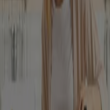
kategóriájú katalogusok Debrecen
városában
Szórólapok és legjobb ajánlatok
Debrecen városban
Teddy
gluténmentes
pizza
szóda
mosógép
paradicsomlé
Laminált padló
társalgó
bútorok
Állateledel
gluténmentes ételek
Ruházat, cipők és kiegészítők más
városokban
Budapest
Debrecen
Miskolc
Szeged
Győr
Pécs
Székesfehérvár
Szombathely
Nyíregyháza
Zalaegerszeg
Kecskemét
Kaposvár
Eger
Sopron
Szolnok
Veszprém