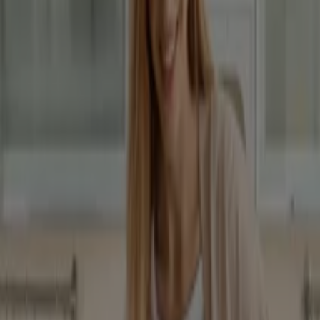
Betterstyle
Lejár 8. 31.-án
Debrecen
Mutass többet
Reklám
Ruházat, cipők és kiegészítők