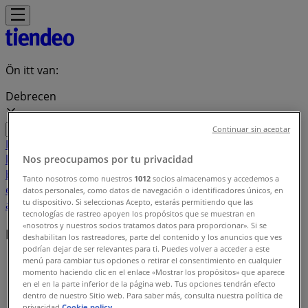
Ön itt van:
Debrecen
Continuar sin aceptar
Featured
Hiper-Szupermarketek
Ruházat, cipők és
kiegészítők
Elektronika
Otthon, kert és
Nos preocupamos por tu privacidad
barkácsolás
Gyógyszertárak és szépség
Sport
Gyermekek
Tanto nosotros como nuestros
1012
socios almacenamos y accedemos a
és szabadidő
Autók, motorkerékpárok és
datos personales, como datos de navegación o identificadores únicos, en
tu dispositivo. Si seleccionas Acepto, estarás permitiendo que las
alkatrészek
Éttermek
Bankok és szolgáltatások
tecnologías de rastreo apoyen los propósitos que se muestran en
«nosotros y nuestros socios tratamos datos para proporcionar». Si se
Helyi márkák
deshabilitan los rastreadores, parte del contenido y los anuncios que ves
podrían dejar de ser relevantes para ti. Puedes volver a acceder a este
menú para cambiar tus opciones o retirar el consentimiento en cualquier
Tiendeo Debrecen-en
»
momento haciendo clic en el enlace «Mostrar los propósitos» que aparece
en el en la parte inferior de la página web. Tus opciones tendrán efecto
Márkaindex
dentro de nuestro Sitio web. Para saber más, consulta nuestra política de
privacidad.
Cookie policy