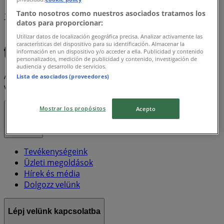
Tanto nosotros como nuestros asociados tratamos los
1
datos para proporcionar:
Utilizar datos de localización geográfica precisa. Analizar activamente las
Xxl
Electrolux
Sony
New Balance
Fortnite
características del dispositivo para su identificación. Almacenar la
información en un dispositivo y/o acceder a ella. Publicidad y contenido
personalizados, medición de publicidad y contenido, investigación de
audiencia y desarrollo de servicios.
A Tiendeo a Shopfully része - ez a technológiai vállalat
Lista de asociados (proveedores)
világszerte újragondolja a helyi vásárlást.
Mostrar los propósitos
Acepto
Tiendeo
Tevékenységeink
Üzleti megoldások
Hírek és média
Dolgozz velünk
Lépj velünk kapcsolatba