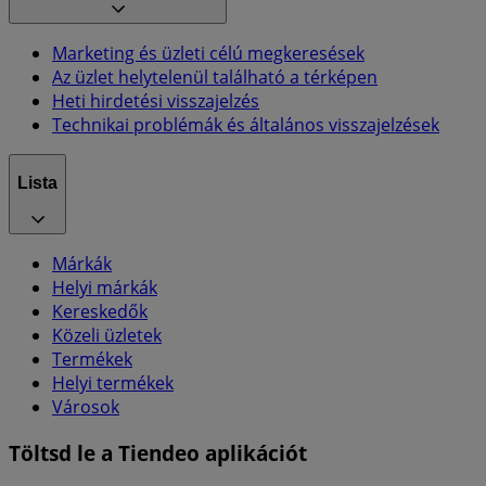
Marketing és üzleti célú megkeresések
Az üzlet helytelenül található a térképen
Heti hirdetési visszajelzés
Technikai problémák és általános visszajelzések
Lista
Márkák
Helyi márkák
Kereskedők
Közeli üzletek
Termékek
Helyi termékek
Városok
Töltsd le a Tiendeo aplikációt