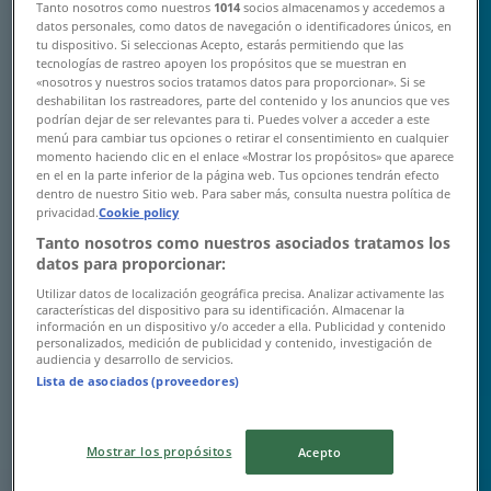
Tanto nosotros como nuestros
1014
socios almacenamos y accedemos a
datos personales, como datos de navegación o identificadores únicos, en
{"numCatalogs":1}
tu dispositivo. Si seleccionas Acepto, estarás permitiendo que las
tecnologías de rastreo apoyen los propósitos que se muestran en
Menetrendek és címek New Yorker
«nosotros y nuestros socios tratamos datos para proporcionar». Si se
deshabilitan los rastreadores, parte del contenido y los anuncios que ves
podrían dejar de ser relevantes para ti. Puedes volver a acceder a este
menú para cambiar tus opciones o retirar el consentimiento en cualquier
momento haciendo clic en el enlace «Mostrar los propósitos» que aparece
en el en la parte inferior de la página web. Tus opciones tendrán efecto
New Yorker
dentro de nuestro Sitio web. Para saber más, consulta nuestra política de
privacidad.
Cookie policy
Dornyai Bela u. 4, Veszprém
Tanto nosotros como nuestros asociados tratamos los
datos para proporcionar:
2.5 km
Utilizar datos de localización geográfica precisa. Analizar activamente las
Zárva
características del dispositivo para su identificación. Almacenar la
información en un dispositivo y/o acceder a ella. Publicidad y contenido
personalizados, medición de publicidad y contenido, investigación de
audiencia y desarrollo de servicios.
Lista de asociados (proveedores)
New Yorker — Veszprém — üzletek, telefonszám és hely
Mostrar los propósitos
Acepto