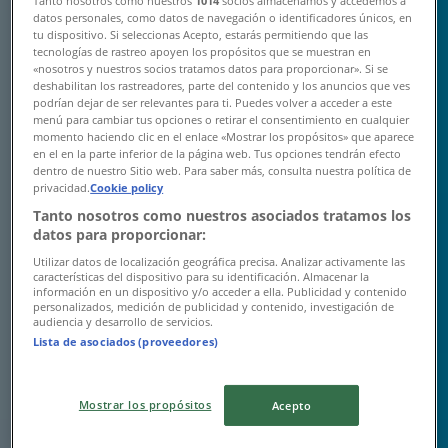
Tanto nosotros como nuestros
1014
socios almacenamos y accedemos a
{"numCatalogs":1}
datos personales, como datos de navegación o identificadores únicos, en
tu dispositivo. Si seleccionas Acepto, estarás permitiendo que las
tecnologías de rastreo apoyen los propósitos que se muestran en
Menetrendek és címek New Yorker
«nosotros y nuestros socios tratamos datos para proporcionar». Si se
deshabilitan los rastreadores, parte del contenido y los anuncios que ves
podrían dejar de ser relevantes para ti. Puedes volver a acceder a este
menú para cambiar tus opciones o retirar el consentimiento en cualquier
momento haciendo clic en el enlace «Mostrar los propósitos» que aparece
New Yorker
en el en la parte inferior de la página web. Tus opciones tendrán efecto
dentro de nuestro Sitio web. Para saber más, consulta nuestra política de
Londoni körút, 3, Szeged
privacidad.
Cookie policy
Tanto nosotros como nuestros asociados tratamos los
297 m
datos para proporcionar:
Zárva
Utilizar datos de localización geográfica precisa. Analizar activamente las
características del dispositivo para su identificación. Almacenar la
información en un dispositivo y/o acceder a ella. Publicidad y contenido
personalizados, medición de publicidad y contenido, investigación de
audiencia y desarrollo de servicios.
New Yorker — Szeged — üzletek, telefonszám és hely
Lista de asociados (proveedores)
Mostrar los propósitos
Acepto