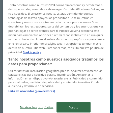
{"numCatalogs":1}
Tanto nosotros como nuestros
1014
socios almacenamos y accedemos a
datos personales, como datos de navegación o identificadores únicos, en
Menetrendek és címek New Yorker
tu dispositivo. Si seleccionas Acepto, estarás permitiendo que las
tecnologías de rastreo apoyen los propósitos que se muestran en
«nosotros y nuestros socios tratamos datos para proporcionar». Si se
deshabilitan los rastreadores, parte del contenido y los anuncios que ves
podrían dejar de ser relevantes para ti. Puedes volver a acceder a este
menú para cambiar tus opciones o retirar el consentimiento en cualquier
New Yorker
momento haciendo clic en el enlace «Mostrar los propósitos» que aparece
en el en la parte inferior de la página web. Tus opciones tendrán efecto
Budai üt 1, Győr
dentro de nuestro Sitio web. Para saber más, consulta nuestra política de
privacidad.
Cookie policy
509 m
Tanto nosotros como nuestros asociados tratamos los
datos para proporcionar:
Nyitva
Utilizar datos de localización geográfica precisa. Analizar activamente las
características del dispositivo para su identificación. Almacenar la
información en un dispositivo y/o acceder a ella. Publicidad y contenido
personalizados, medición de publicidad y contenido, investigación de
New Yorker — Győr — üzletek, telefonszám és hely
audiencia y desarrollo de servicios.
Lista de asociados (proveedores)
Mostrar los propósitos
Acepto