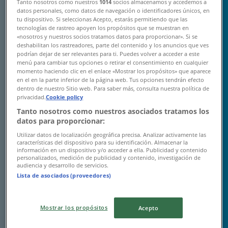
Tanto nosotros como nuestros
1014
socios almacenamos y accedemos a
datos personales, como datos de navegación o identificadores únicos, en
{"numCatalogs":1}
tu dispositivo. Si seleccionas Acepto, estarás permitiendo que las
tecnologías de rastreo apoyen los propósitos que se muestran en
«nosotros y nuestros socios tratamos datos para proporcionar». Si se
Menetrendek és címek New Yorker
deshabilitan los rastreadores, parte del contenido y los anuncios que ves
podrían dejar de ser relevantes para ti. Puedes volver a acceder a este
menú para cambiar tus opciones o retirar el consentimiento en cualquier
momento haciendo clic en el enlace «Mostrar los propósitos» que aparece
en el en la parte inferior de la página web. Tus opciones tendrán efecto
New Yorker
dentro de nuestro Sitio web. Para saber más, consulta nuestra política de
privacidad.
Cookie policy
Györi ut. 7-9, Tatabánya
Tanto nosotros como nuestros asociados tratamos los
datos para proporcionar:
2.4 km
Utilizar datos de localización geográfica precisa. Analizar activamente las
Zárva
características del dispositivo para su identificación. Almacenar la
información en un dispositivo y/o acceder a ella. Publicidad y contenido
personalizados, medición de publicidad y contenido, investigación de
audiencia y desarrollo de servicios.
Lista de asociados (proveedores)
New Yorker — Tatabánya — üzletek, telefonszám és hely
Mostrar los propósitos
Acepto