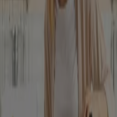
kategóriájú katalogusok Komló
városában
Szórólapok és legjobb ajánlatok
Komló városban
Teddy
gluténmentes
pizza
szóda
mosógép
paradicsomlé
Laminált padló
társalgó
bútorok
Állateledel
gluténmentes ételek
Ruházat, cipők és kiegészítők más
városokban
Budapest
Debrecen
Miskolc
Szeged
Győr
Pécs
Székesfehérvár
Szombathely
Nyíregyháza
Zalaegerszeg
Kecskemét
Kaposvár
Eger
Sopron
Szolnok
Veszprém