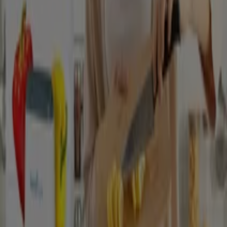
Nézz meg több várost
Mivel Magyarország mérsékelt égövi időjárású, fontos,
hogy ruhatárunkban legyen az aktuális időjárásnak
megfelő ruha, cipő, kiegészítők. Télen jó minőségű gyapjú
kardigán, sál, sapka, kabát, nyáron pedig természetes
anyagokból készült nedvszívó ruházat. A lábbeli is
időjárásnak megfelelően nyári szandál, félcipő, illetve
meleg csizma.
A Ruházat, cipők és kiegészítők ajánlataihoz
Reklám