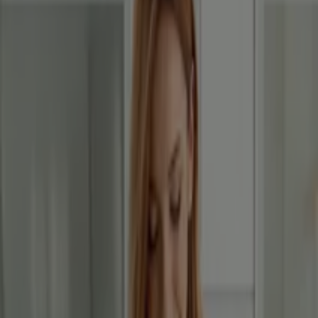
CCC
Aktuális különleges akciók
Lejár 8. 17.-án
Komló
BetterStyle