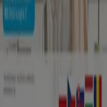
A Tiendeo a Shopfully része - ez a technológiai vállalat
világszerte újragondolja a helyi vásárlást.
Tiendeo
Tevékenységeink
Üzleti megoldások
Hírek és média
Dolgozz velünk
Lépj velünk kapcsolatba
Marketing és üzleti célú megkeresések
Az üzlet helytelenül található a térképen
Heti hirdetési visszajelzés
Technikai problémák és általános visszajelzések