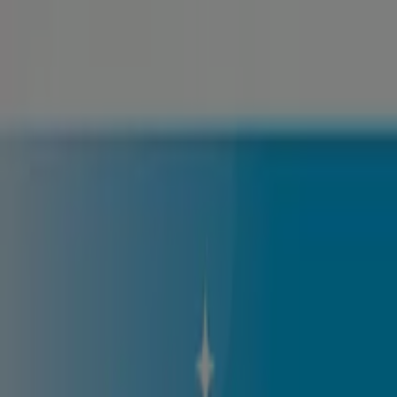
Ön itt van:
Komló
Featured
Hiper-Szupermarketek
Ruházat, cipők és
kiegészítők
Elektronika
Otthon, kert és
barkácsolás
Gyógyszertárak és szépség
Sport
Gyermekek
és szabadidő
Autók, motorkerékpárok és
alkatrészek
Éttermek
Bankok és szolgáltatások
Reklám
Divat Komló - Katalógusok, szórólap