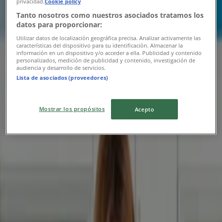
privacidad.
Cookie policy
Lejár 8. 10.-án
Komló
Tanto nosotros como nuestros asociados tratamos los
Új
datos para proporcionar:
Utilizar datos de localización geográfica precisa. Analizar activamente las
características del dispositivo para su identificación. Almacenar la
información en un dispositivo y/o acceder a ella. Publicidad y contenido
Kik
personalizados, medición de publicidad y contenido, investigación de
audiencia y desarrollo de servicios.
Lista de asociados (proveedores)
KiK újság érvényessége 2026.08.16-ig
Lejár 8. 16.-án
Komló
Mostrar los propósitos
Acepto
CCC
Exkluzív akciók
Lejár 8. 18.-án
Komló
Reklám