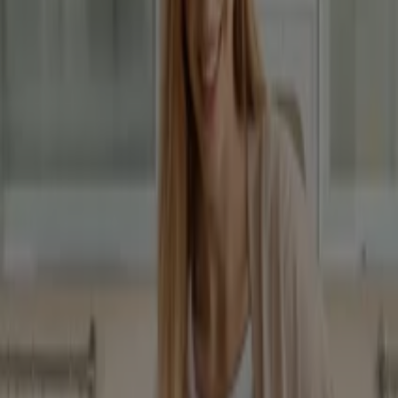
Betterstyle
Lejár 8. 31.-án
Komló
Mutass többet
Reklám
Ruházat, cipők és kiegészítők