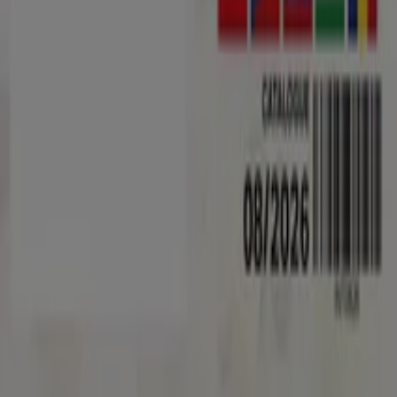
Lista
Márkák
Helyi márkák
Kereskedők
Közeli üzletek
Termékek
Helyi termékek
Városok
Töltsd le a Tiendeo aplikációt
Copyright © Tiendeo ® 2026 · Shopfully Marketing S.L.U. –