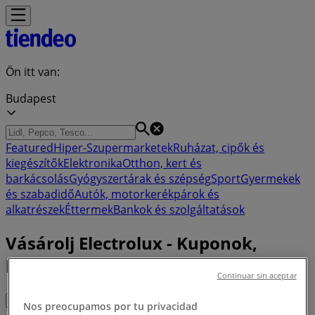
Ön itt van:
Budapest
Featured
Hiper-Szupermarketek
Ruházat, cipők és
kiegészítők
Elektronika
Otthon, kert és
barkácsolás
Gyógyszertárak és szépség
Sport
Gyermekek
és szabadidő
Autók, motorkerékpárok és
alkatrészek
Éttermek
Bankok és szolgáltatások
Vásárolj Electrolux - Kuponok,
kínálatok & Szórólap (1)
Continuar sin aceptar
Szürők (0)
Nos preocupamos por tu privacidad