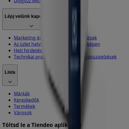
Dolgozz velünk
Lépj velünk kapcsolatba
Marketing és üzleti célú megkeresések
Az üzlet helytelenül található a térképen
Heti hirdetési visszajelzés
Technikai problémák és általános visszajelzések
Lista
Márkák
Kereskedők
Termékek
Városok
Töltsd le a Tiendeo aplikációt