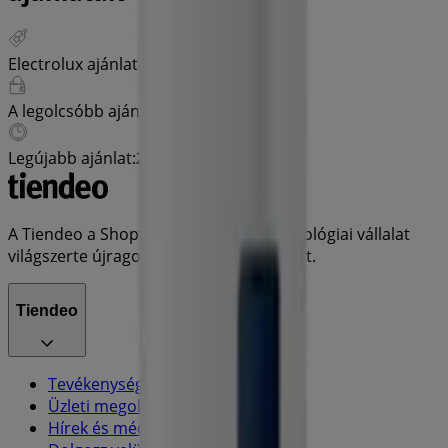
Electrolux ajánlatai:
1
A legolcsóbb ajánlatok:
Ft 179999.00
Legújabb ajánlat:
2023. 11. 14.
A Tiendeo a Shopfully része - ez a technológiai vállalat
világszerte újragondolja a helyi vásárlást.
Tiendeo
Tevékenységeink
Üzleti megoldások
Hírek és média