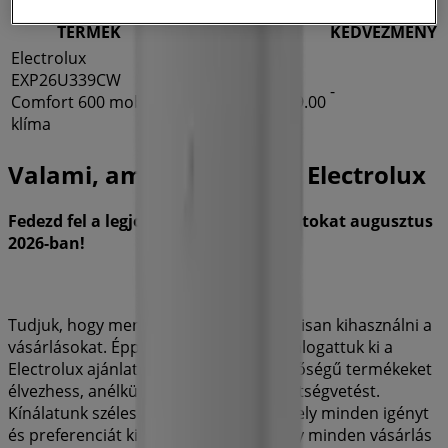
TERMÉK
MÁRKA
ÁR
KEDVEZMÉNY
Electrolux
EXP26U339CW
Ft
Electrolux
-
Comfort 600 mobil
179999.00
klíma
Valami, ami érdekelhet - Electrolux
Fedezd fel a legjobb Electrolux ajánlatokat augusztus
2026-ban!
Tudjuk, hogy mennyire fontos maximálisan kihasználni a
vásárlásokat. Éppen ezért gondosan válogattuk ki a
Electrolux ajánlatokat, hogy kiváló minőségű termékeket
élvezhess, anélkül hogy túllépnéd a költségvetést.
Kínálatunk széles választékot kínál, amely minden igényt
és preferenciát kielégít, biztosítva, hogy minden vásárlás