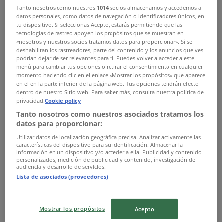
Tiendeo
»
Tanto nosotros como nuestros
1014
socios almacenamos y accedemos a
datos personales, como datos de navegación o identificadores únicos, en
Ajánlatok
»
tu dispositivo. Si seleccionas Acepto, estarás permitiendo que las
tecnologías de rastreo apoyen los propósitos que se muestran en
Electrolux
«nosotros y nuestros socios tratamos datos para proporcionar». Si se
deshabilitan los rastreadores, parte del contenido y los anuncios que ves
Electrolux EXP26U339CW Comfort 600
podrían dejar de ser relevantes para ti. Puedes volver a acceder a este
menú para cambiar tus opciones o retirar el consentimiento en cualquier
mobil klíma
momento haciendo clic en el enlace «Mostrar los propósitos» que aparece
en el en la parte inferior de la página web. Tus opciones tendrán efecto
dentro de nuestro Sitio web. Para saber más, consulta nuestra política de
privacidad.
Cookie policy
Tanto nosotros como nuestros asociados tratamos los
Euronics
datos para proporcionar:
Utilizar datos de localización geográfica precisa. Analizar activamente las
Ft 179999.00
características del dispositivo para su identificación. Almacenar la
información en un dispositivo y/o acceder a ella. Publicidad y contenido
personalizados, medición de publicidad y contenido, investigación de
audiencia y desarrollo de servicios.
Megtekintés
Lista de asociados (proveedores)
Ft 179999.00
Mostrar los propósitos
Electrolux ár
Acepto