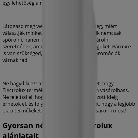
egy lehetőség a megtakarításra.
Látogasd meg weboldalunkat, és tudd meg, miért
választják minket a felhasználók ezrei, akik nemcsak
spórolni, hanem olyan termékeket is vásárolni
szeretnének, amelyek javítják életminőségüket. Bármire
is van szükséged, a legjobb ajánlatok és promóciók
várnak rád.
Ne hagyd ki ezt az egyedülálló lehetőséget, hogy
Electrolux termékeket verhetetlen árakon vásárolhass.
Ne felejtsd el, hogy az ajánlataink korlátozott ideig
érhetők el, és folyamatosan frissítjük őket, hogy a legjobb
piaci termékeket kínálhassuk. Kezdj el vásárolni most!
Gyorsan nézze meg Electrolux
ajánlatait