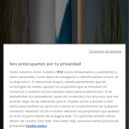
Katalógusok, szórólapok & Akciós
újság
Tiendeo Veszprém-en
»
Elektronika Kínálat Veszprémen
Continuar sin aceptar
Euronics
Nos preocupamos por tu privacidad
Tanto nosotros como nuestros
1012
socios almacenamos y accedemos a
Kedvezmények és akciók
datos personales, como datos de navegación o identificadores únicos, en
tu dispositivo. Si seleccionas Acepto, estarás permitiendo que las
Lejár 8. 31.-án
Veszprém
tecnologías de rastreo apoyen los propósitos que se muestran en
«nosotros y nuestros socios tratamos datos para proporcionar». Si se
Új
deshabilitan los rastreadores, parte del contenido y los anuncios que ves
podrían dejar de ser relevantes para ti. Puedes volver a acceder a este
menú para cambiar tus opciones o retirar el consentimiento en cualquier
momento haciendo clic en el enlace «Mostrar los propósitos» que aparece
Best Byte
en el en la parte inferior de la página web. Tus opciones tendrán efecto
dentro de nuestro Sitio web. Para saber más, consulta nuestra política de
privacidad.
Cookie policy
Új ajánlatok felfedezésre