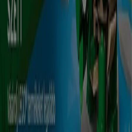
Elektronika kategóriájú
katalogusok Győr városában
Szórólapok és legjobb ajánlatok
Győr városban
Teddy
gluténmentes
pizza
szóda
mosógép
paradicsomlé
Laminált padló
társalgó
bútorok
Állateledel
gluténmentes ételek
Elektronika más városokban
Budapest
Debrecen
Miskolc
Szeged
Győr
Pécs
Székesfehérvár
Szombathely
Nyíregyháza
Zalaegerszeg
Kecskemét
Kaposvár
Eger
Sopron
Szolnok
Veszprém
Nézz meg több várost
Az elektronikai berendezések a modern világ