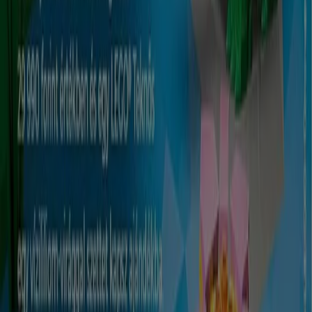
nélkülozhetetlen kellékei. Legyen szó munkáról,
szórakozásról, háztartásróĺ, komunikációról mindegyik
fontos tartozéka az elektronika.
A Elektronika ajánlataihoz
Reklám