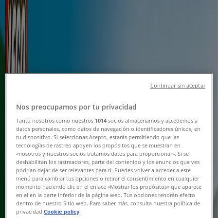
szórólapok & Akciós újság
Tiendeo Győr-en
»
Elektronika Kínálat Győren
Új
Continuar sin aceptar
Euronics
Nos preocupamos por tu privacidad
Exkluzív ajánlatok ügyfeleinknek
Tanto nosotros como nuestros
1014
socios almacenamos y accedemos a
datos personales, como datos de navegación o identificadores únicos, en
tu dispositivo. Si seleccionas Acepto, estarás permitiendo que las
Lejár 8. 21.-án
Győr
tecnologías de rastreo apoyen los propósitos que se muestran en
Új
«nosotros y nuestros socios tratamos datos para proporcionar». Si se
deshabilitan los rastreadores, parte del contenido y los anuncios que ves
podrían dejar de ser relevantes para ti. Puedes volver a acceder a este
menú para cambiar tus opciones o retirar el consentimiento en cualquier
momento haciendo clic en el enlace «Mostrar los propósitos» que aparece
Euronics
en el en la parte inferior de la página web. Tus opciones tendrán efecto
dentro de nuestro Sitio web. Para saber más, consulta nuestra política de
Euronics akciós
privacidad.
Cookie policy