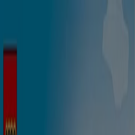
Ön itt van:
Győr
Featured
Hiper-Szupermarketek
Ruházat, cipők és
kiegészítők
Elektronika
Otthon, kert és
barkácsolás
Gyógyszertárak és szépség
Sport
Gyermekek
és szabadidő
Autók, motorkerékpárok és
alkatrészek
Éttermek
Bankok és szolgáltatások
Reklám
Elektronika Győr - Katalógusok,