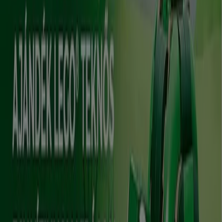
Euronics
Csúcsajánlatok minden
kedvezményvadásznak
Lejár 8. 31.-án
Győr
-4 napok