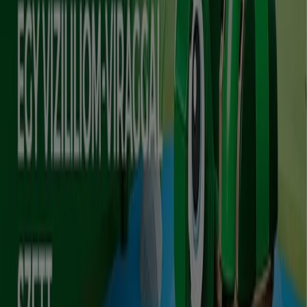
Euronics
Nagyszerű ajánlat minden ügyfélnek
Lejár 8. 12.-án
Győr
Mutass többet
Reklám