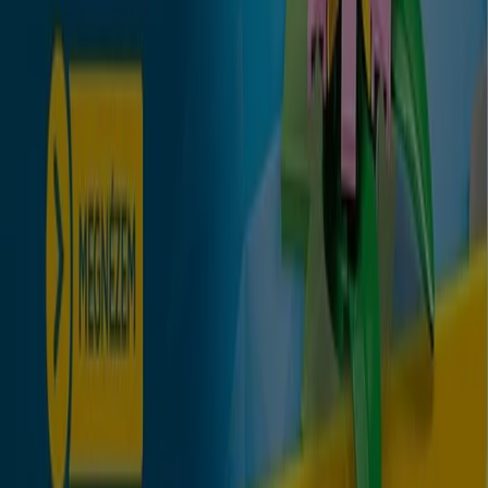
Tevékenységeink
Üzleti megoldások
Hírek és média
Dolgozz velünk
Lépj velünk kapcsolatba
Marketing és üzleti célú megkeresések
Az üzlet helytelenül található a térképen
Heti hirdetési visszajelzés
Technikai problémák és általános visszajelzések
Lista