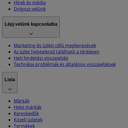
Hírek és média
Dolgozz velünk
Lépj velünk kapcsolatba
Marketing és üzleti célú megkeresések
Az üzlet helytelenül található a térképen
Heti hirdetési visszajelzés
Technikai problémák és általános visszajelzések
Lista
Márkák
Helyi márkák
Kereskedők
Közeli üzletek
Termékek