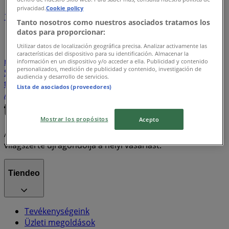
privacidad.
Cookie policy
1
Tanto nosotros como nuestros asociados tratamos los
datos para proporcionar:
Hiper-Szupermarketek
Ruházat, cipők és kiegészítők
Utilizar datos de localización geográfica precisa. Analizar activamente las
Teddy
gluténmentes pizza
szóda
Elektronika
características del dispositivo para su identificación. Almacenar la
mosógép
Otthon, kert és barkácsolás
paradicsomlé
información en un dispositivo y/o acceder a ella. Publicidad y contenido
personalizados, medición de publicidad y contenido, investigación de
Sport
Bankok és szolgáltatások
Laminált padló
audiencia y desarrollo de servicios.
társalgó bútorok
Gyógyszertárak és szépség
Lista de asociados (proveedores)
Állateledel
Gyermekek és szabadidő
Mostrar los propósitos
Acepto
A Tiendeo a Shopfully része - ez a technológiai vállalat
világszerte újragondolja a helyi vásárlást.
Tiendeo
Tevékenységeink
Üzleti megoldások