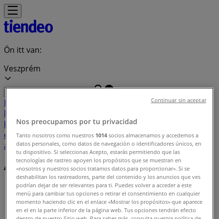
Ön itt van:
Veszprém
Continuar sin aceptar
Featured
Hiper-Szupermarketek
Ruházat, cipők és
kiegészítők
Elektronika
Otthon, kert és
Nos preocupamos por tu privacidad
barkácsolás
Gyógyszertárak és szépség
Sport
Gyermekek
és szabadidő
Autók, motorkerékpárok és
Tanto nosotros como nuestros
1014
socios almacenamos y accedemos a
datos personales, como datos de navegación o identificadores únicos, en
alkatrészek
Éttermek
Bankok és szolgáltatások
tu dispositivo. Si seleccionas Acepto, estarás permitiendo que las
tecnologías de rastreo apoyen los propósitos que se muestran en
Ajánlatok indexe Veszprém
«nosotros y nuestros socios tratamos datos para proporcionar». Si se
deshabilitan los rastreadores, parte del contenido y los anuncios que ves
podrían dejar de ser relevantes para ti. Puedes volver a acceder a este
Tiendeo Veszprém-en
»
menú para cambiar tus opciones o retirar el consentimiento en cualquier
momento haciendo clic en el enlace «Mostrar los propósitos» que aparece
Kínálatok listája
en el en la parte inferior de la página web. Tus opciones tendrán efecto
dentro de nuestro Sitio web. Para saber más, consulta nuestra política de