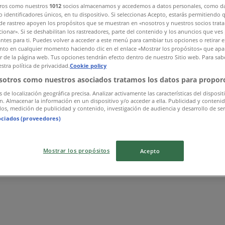
ros como nuestros
1012
socios almacenamos y accedemos a datos personales, como d
 identificadores únicos, en tu dispositivo. Si seleccionas Acepto, estarás permitiendo 
»
de rastreo apoyen los propósitos que se muestran en «nosotros y nuestros socios trat
ionar». Si se deshabilitan los rastreadores, parte del contenido y los anuncios que ves
antes para ti. Puedes volver a acceder a este menú para cambiar tus opciones o retirar e
to en cualquier momento haciendo clic en el enlace «Mostrar los propósitos» que apar
or de la página web. Tus opciones tendrán efecto dentro de nuestro Sitio web. Para sab
stra política de privacidad.
Cookie policy
sotros como nuestros asociados tratamos los datos para proporc
s de localización geográfica precisa. Analizar activamente las características del disposit
ón. Almacenar la información en un dispositivo y/o acceder a ella. Publicidad y conteni
os, medición de publicidad y contenido, investigación de audiencia y desarrollo de ser
ociados (proveedores)
Mostrar los propósitos
Acepto