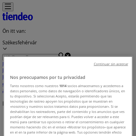
Ön itt van:
Székesfehérvár
Featured
Hiper-Szupermarketek
Ruházat, cipők és
Continuar sin aceptar
kiegészítők
Elektronika
Otthon, kert és
barkácsolás
Gyógyszertárak és szépség
Sport
Gyermekek
Nos preocupamos por tu privacidad
és szabadidő
Autók, motorkerékpárok és
Tanto nosotros como nuestros
1014
socios almacenamos y accedemos a
alkatrészek
Éttermek
Bankok és szolgáltatások
datos personales, como datos de navegación o identificadores únicos, en
tu dispositivo. Si seleccionas Acepto, estarás permitiendo que las
tecnologías de rastreo apoyen los propósitos que se muestran en
Közeli üzletek
«nosotros y nuestros socios tratamos datos para proporcionar». Si se
deshabilitan los rastreadores, parte del contenido y los anuncios que ves
Tiendeo Székesfehérvár-en
»
podrían dejar de ser relevantes para ti. Puedes volver a acceder a este
menú para cambiar tus opciones o retirar el consentimiento en cualquier
Üzletek listája itt: Székesfehérvár
momento haciendo clic en el enlace «Mostrar los propósitos» que aparece
en el en la parte inferior de la página web. Tus opciones tendrán efecto