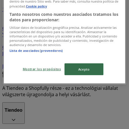
dentro de nuestro Sitio web. Para saber más, consulta nuestra política de
privacidad.
Cookie policy
1
2
3
4
5
Tanto nosotros como nuestros asociados tratamos los
datos para proporcionar:
Lidl
Aldi
Kik
Tesco
Emag
Pepco
T-Mobile
Coop
Spar
Sinsay
Penny Market
New Yorker
Utilizar datos de localización geográfica precisa. Analizar activamente las
características del dispositivo para su identificación. Almacenar la
Yettel
One
Zara
BENU Gyógyszertárak
Husqvarna
información en un dispositivo y/o acceder a ella. Publicidad y contenido
Adidas
OTP Bank
JYSK
Rossmann
Euronics
personalizados, medición de publicidad y contenido, investigación de
audiencia y desarrollo de servicios.
Orsay
Erste Bank
CCC
Alma Gyógyszertárak
Lista de asociados (proveedores)
Decathlon
K&H Bank
Pandora
Gyöngy Patikák
UPC
MKB Bank
Obi
Skechers
Humanic
CIB Bank
McDonald's
Media Markt
Praktiker
Real
Mostrar los propósitos
Acepto
A Tiendeo a Shopfully része - ez a technológiai vállalat
világszerte újragondolja a helyi vásárlást.
Tiendeo