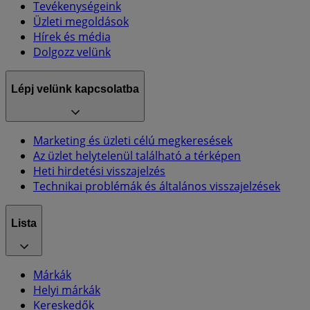
Tevékenységeink
Üzleti megoldások
Hírek és média
Dolgozz velünk
Lépj velünk kapcsolatba
Marketing és üzleti célú megkeresések
Az üzlet helytelenül található a térképen
Heti hirdetési visszajelzés
Technikai problémák és általános visszajelzések
Lista
Márkák
Helyi márkák
Kereskedők