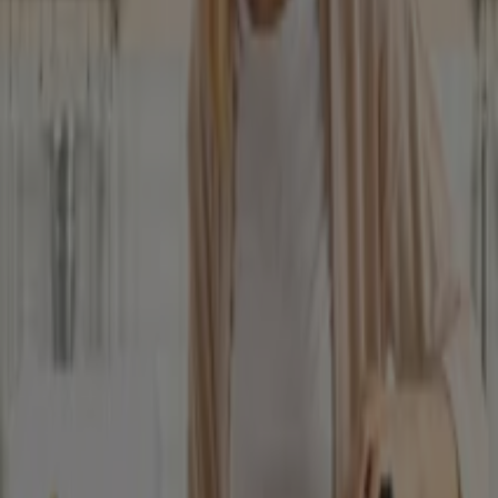
kategóriájú katalogusok
Püspökladány városában
Szórólapok és legjobb ajánlatok
Püspökladány városban
Teddy
gluténmentes
pizza
szóda
mosógép
paradicsomlé
Laminált padló
társalgó
bútorok
Állateledel
gluténmentes ételek
Ruházat, cipők és kiegészítők más
városokban
Budapest
Debrecen
Miskolc
Szeged
Győr
Pécs
Székesfehérvár
Szombathely
Nyíregyháza
Zalaegerszeg
Kecskemét
Kaposvár
Eger
Sopron
Szolnok
Veszprém
Nézz meg több várost