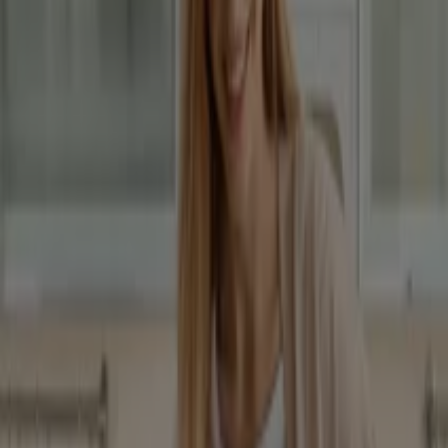
BetterStyle
Betterstyle
Lejár 8. 31.-án
Püspökladány
Reklám
Ruházat, cipők és kiegészítők