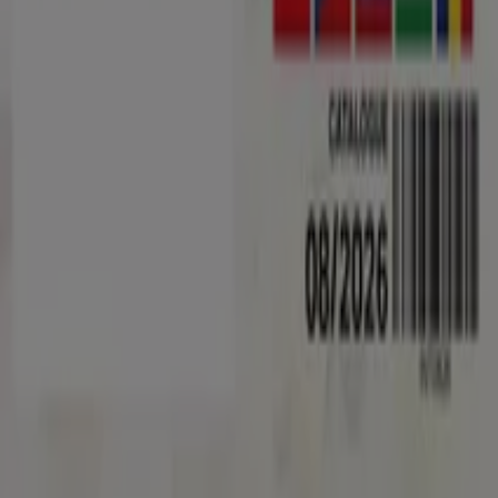
Lista
Márkák
Helyi márkák
Kereskedők
Közeli üzletek
Termékek
Helyi termékek
Városok
Töltsd le a Tiendeo aplikációt
Copyright © Tiendeo ® 2026 · Shopfully Marketing S.L.U. –