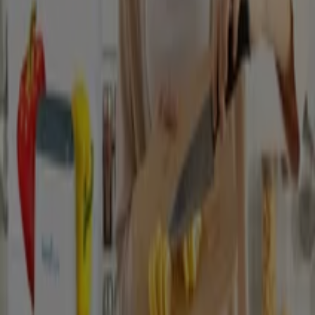
Mivel Magyarország mérsékelt égövi időjárású, fontos,
hogy ruhatárunkban legyen az aktuális időjárásnak
megfelő ruha, cipő, kiegészítők. Télen jó minőségű gyapjú
kardigán, sál, sapka, kabát, nyáron pedig természetes
anyagokból készült nedvszívó ruházat. A lábbeli is
időjárásnak megfelelően nyári szandál, félcipő, illetve
meleg csizma.
A Ruházat, cipők és kiegészítők ajánlataihoz
Reklám