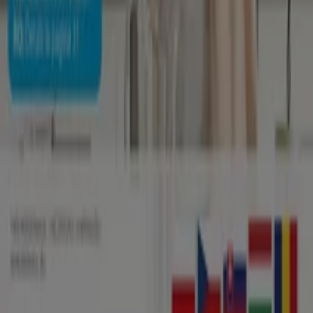
A Tiendeo a Shopfully része - ez a technológiai vállalat
világszerte újragondolja a helyi vásárlást.
Tiendeo
Tevékenységeink
Üzleti megoldások
Hírek és média
Dolgozz velünk
Lépj velünk kapcsolatba
Marketing és üzleti célú megkeresések
Az üzlet helytelenül található a térképen
Heti hirdetési visszajelzés
Technikai problémák és általános visszajelzések