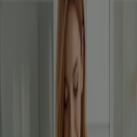
CCC
Aktuális különleges akciók
Lejár 8. 17.-án
Püspökladány