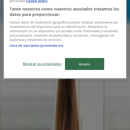
Fedezze fel a vonzó ajánlatokat
privacidad.
Cookie policy
Tanto nosotros como nuestros asociados tratamos los
Lejár 8. 10.-án
Püspökladány
datos para proporcionar:
Új
Utilizar datos de localización geográfica precisa. Analizar activamente las
características del dispositivo para su identificación. Almacenar la
información en un dispositivo y/o acceder a ella. Publicidad y contenido
personalizados, medición de publicidad y contenido, investigación de
audiencia y desarrollo de servicios.
Kik
Lista de asociados (proveedores)
KiK újság érvényessége 2026.08.16-ig
Mostrar los propósitos
Acepto
Lejár 8. 16.-án
Püspökladány
CCC
Exkluzív akciók
Lejár 8. 18.-án
Püspökladány
Reklám