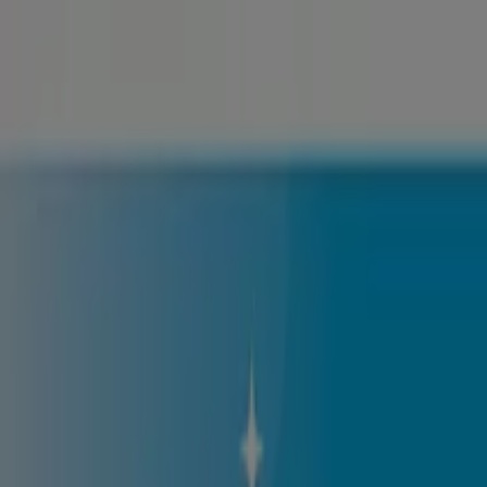
Ön itt van:
Püspökladány
Featured
Hiper-Szupermarketek
Ruházat, cipők és
kiegészítők
Elektronika
Otthon, kert és
barkácsolás
Gyógyszertárak és szépség
Sport
Gyermekek
és szabadidő
Autók, motorkerékpárok és
alkatrészek
Éttermek
Bankok és szolgáltatások
Reklám
Divat Püspökladány - Katalógusok,