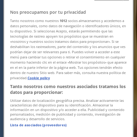
Nos preocupamos por tu privacidad
Tanto nosotros como nuestros
1012
socios almacenamos y accedemos a
Obi
datos personales, como datos de navegación o identificadores únicos, en
tu dispositivo. Si seleccionas Acepto, estarás permitiendo que las
tecnologías de rastreo apoyen los propósitos que se muestran en
VIGYE HAZA A NYARAT
«nosotros y nuestros socios tratamos datos para proporcionar». Si se
deshabilitan los rastreadores, parte del contenido y los anuncios que ves
Lejár 8. 30.-án
podrían dejar de ser relevantes para ti. Puedes volver a acceder a este
menú para cambiar tus opciones o retirar el consentimiento en cualquier
momento haciendo clic en el enlace «Mostrar los propósitos» que aparece
en el en la parte inferior de la página web. Tus opciones tendrán efecto
dentro de nuestro Sitio web. Para saber más, consulta nuestra política de
privacidad.
Cookie policy
Obi
Tanto nosotros como nuestros asociados tratamos los
datos para proporcionar:
ÚJDONSÁG
Utilizar datos de localización geográfica precisa. Analizar activamente las
características del dispositivo para su identificación. Almacenar la
Lejár 12. 31.-án
1.2 km - Kaposvár
información en un dispositivo y/o acceder a ella. Publicidad y contenido
personalizados, medición de publicidad y contenido, investigación de
audiencia y desarrollo de servicios.
Lista de asociados (proveedores)
Obi