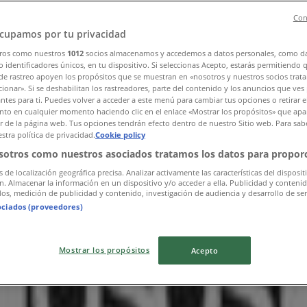
Con
cupamos por tu privacidad
ros como nuestros
1012
socios almacenamos y accedemos a datos personales, como d
 identificadores únicos, en tu dispositivo. Si seleccionas Acepto, estarás permitiendo 
de rastreo apoyen los propósitos que se muestran en «nosotros y nuestros socios trat
ionar». Si se deshabilitan los rastreadores, parte del contenido y los anuncios que ves
antes para ti. Puedes volver a acceder a este menú para cambiar tus opciones o retirar e
to en cualquier momento haciendo clic en el enlace «Mostrar los propósitos» que apar
or de la página web. Tus opciones tendrán efecto dentro de nuestro Sitio web. Para sab
stra política de privacidad.
Cookie policy
sotros como nuestros asociados tratamos los datos para proporc
s de localización geográfica precisa. Analizar activamente las características del disposit
ón. Almacenar la información en un dispositivo y/o acceder a ella. Publicidad y conteni
os, medición de publicidad y contenido, investigación de audiencia y desarrollo de ser
ociados (proveedores)
Mostrar los propósitos
Acepto