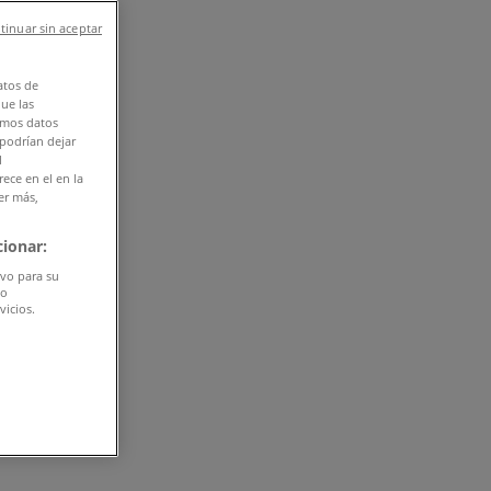
tinuar sin aceptar
atos de
que las
amos datos
 podrían dejar
l
ece en el en la
er más,
ionar:
ivo para su
do
vicios.