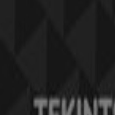
Lejár 12. 31.-án
Budaörs
ASOS
Ajánlatok ASOS
Mutass többet
Reklám
Ruházat, cipők és kiegészítők kateg
Szórólapok és legjobb ajánlatok Bu
Teddy
gluténmentes pizza
szóda
mosógép
paradicsomlé
Lam