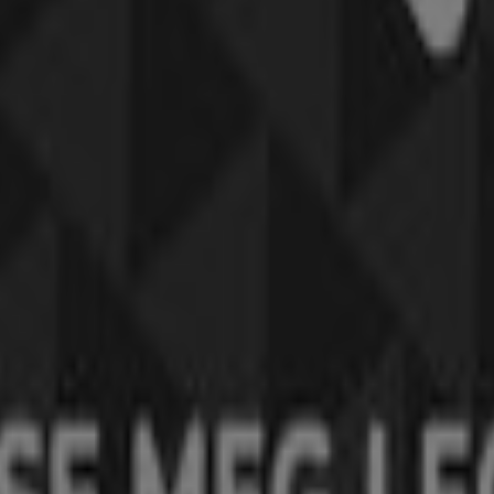
óriájú katalogusok Budaörs városába
daörs városban
inált padló
társalgó bútorok
Állateledel
gluténmentes ételek