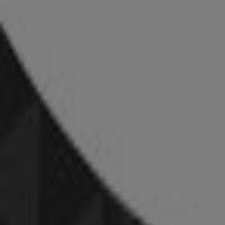
CCC
Aktuális különleges akciók
Lejár 8. 17.-án
Budaörs
BetterStyle
Betterstyle
Lejár 8. 31.-án
Budaörs
Bonprix
Bonprix ajánlatunk érvényes