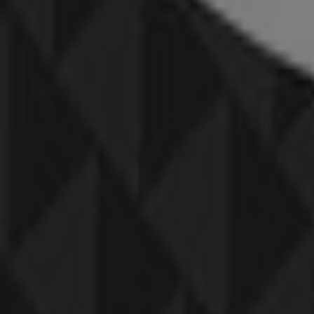
Lejár 8. 12.-án
Budaörs
Reklám
-5 napok
Helly Hansen
ajánlatunk érvényes
Lejár 8. 11.-án
Budaörs
-4 napok
Reserved