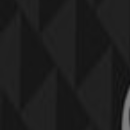
15% kedvezmény mindenre
Lejár 8. 10.-án
Budaörs
-4 napok
CCC
CCC akciós
Lejár 8. 10.-án
Budaörs
Pepco
Pepco akciós
Lejár 8. 31.-án
Budaörs