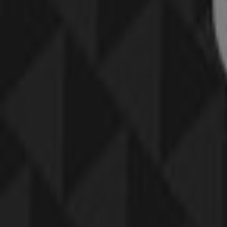
Heavy Tools
2392355
Lejár 8. 31.-án
Budaörs
Heavy Tools
Heavy Tools akciós
Lejár 8. 31.-án
Budaörs
Pepco
Takarítson meg most ajánlatainkkal