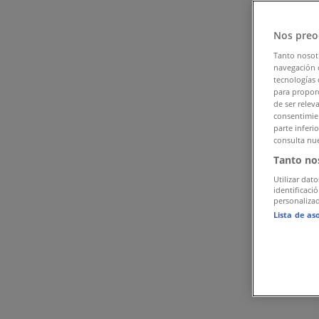
Tiendeo Budaörs-en
»
Nos preo
Ruházat, cipők és kiegészítők Kínálat Budaörsen
Tanto nosot
navegación o
Reklám
tecnologías 
para proporc
de ser relev
consentimien
parte inferi
consulta nue
Tanto no
Utilizar dato
identificaci
personalizad
Lista de as