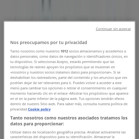
Telefonszámok , Nyitvatartás &
Címek
Tiendeo Miskolc-en
»
Continuar sin aceptar
Otthon, kert és barkácsolás Kínálat Miskolcen
»
Möbelix Miskolc
»
Nos preocupamos por tu privacidad
Möbelix üzletek Miskolc
Tanto nosotros como nuestros
1012
socios almacenamos y accedemos a
datos personales, como datos de navegación o identificadores únicos, en
tu dispositivo. Si seleccionas Acepto, estarás permitiendo que las
tecnologías de rastreo apoyen los propósitos que se muestran en
«nosotros y nuestros socios tratamos datos para proporcionar». Si se
Möbelix
deshabilitan los rastreadores, parte del contenido y los anuncios que ves
podrían dejar de ser relevantes para ti. Puedes volver a acceder a este
Pesti út 25., Miskolc
menú para cambiar tus opciones o retirar el consentimiento en cualquier
momento haciendo clic en el enlace «Mostrar los propósitos» que aparece
5.4 km
en el en la parte inferior de la página web. Tus opciones tendrán efecto
dentro de nuestro Sitio web. Para saber más, consulta nuestra política de
privacidad.
Cookie policy
Zárva
Tanto nosotros como nuestros asociados tratamos los
datos para proporcionar:
Utilizar datos de localización geográfica precisa. Analizar activamente las
Reklám
características del dispositivo para su identificación. Almacenar la