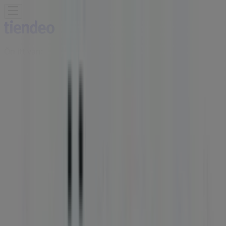
Ön itt van:
Miskolc
Featured
Hiper-Szupermarketek
Ruházat, cipők és
kiegészítők
Elektronika
Otthon, kert és
barkácsolás
Gyógyszertárak és szépség
Sport
Gyermekek
és szabadidő
Autók, motorkerékpárok és
alkatrészek
Éttermek
Bankok és szolgáltatások
Reklám
Möbelix Üzletek Miskolc -