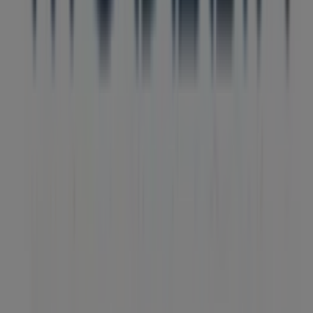
A Tiendeo a Shopfully része - ez a technológiai vállalat
világszerte újragondolja a helyi vásárlást.
Tiendeo
Tevékenységeink
Üzleti megoldások