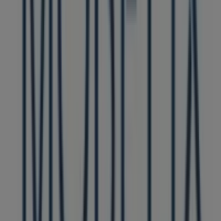
üzleteinek felfedezéséhez is.
2026 augusztus
hónapjában
platformunkon megismerheted a
Möbelix
legújabb
ajánlatait, valamint a hozzád legközelebbi üzletek
elhelyezkedését és részleteit
Miskolc
területén.
A Tiendeo-n nemcsak
promóciókhoz
és
kedvezményekhez férhetsz hozzá, hanem városod fizikai
üzleteiről is teljes körű információt kaphatsz. Böngészd a
Möbelix
katalógusait, keresd meg az üzleteket
Miskolc
-
ben, és fedezd fel azokat a termékeket, amelyekkel ebben
a
augusztus
hónapban jelentős összegeket takaríthatsz
meg. Ezen kívül pontos üzlethelyszíneket, nyitvatartási
időket és minden fontos részletet biztosítunk, hogy teljes
vásárlási élményben lehessen részed.
Ne hagyd ki a
Möbelix
ajánlatait
a
Miskolc
üzleteiben,
és maradj naprakész a legjobb árakkal
2026 augusztus
folyamán. A Tiendeo-n mindig megtalálod a legjobb
üzleteket és vásárlási lehetőségeket
Miskolc
-ben. Kezd el
felfedezni az üzleteket és a Neked szóló promóciókat még
ma!