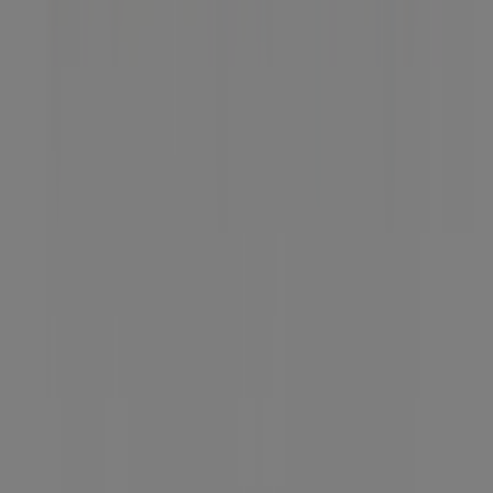
Hírek és média
Dolgozz velünk
Lépj velünk kapcsolatba
Marketing és üzleti célú megkeresések
Az üzlet helytelenül található a térképen
Heti hirdetési visszajelzés
Technikai problémák és általános visszajelzések
Lista
Márkák
Helyi márkák
Kereskedők
Közeli üzletek
Termékek