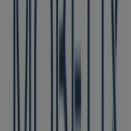
Möbelix
Möbelix akciós
Lejár 8. 16.-án
Möbelix üzletek városai
Möbelix Debrecen
Nézz meg több várost
A Otthon, kert és barkácsolás egyéb
üzletei Miskolc városában
Möbelix
Üdvözlünk a Tiendeo-nál! Ez a legjobb választás nemcsak
a legjobb
ajánlatok
,
katalógusok
és
promóciók
megtalálásához, hanem
Miskolc
legkiemelkedőbb