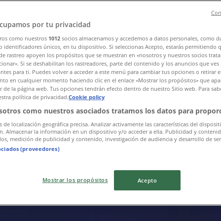
Con
cupamos por tu privacidad
ros como nuestros
1012
socios almacenamos y accedemos a datos personales, como d
 identificadores únicos, en tu dispositivo. Si seleccionas Acepto, estarás permitiendo 
de rastreo apoyen los propósitos que se muestran en «nosotros y nuestros socios trat
ionar». Si se deshabilitan los rastreadores, parte del contenido y los anuncios que ves
antes para ti. Puedes volver a acceder a este menú para cambiar tus opciones o retirar e
to en cualquier momento haciendo clic en el enlace «Mostrar los propósitos» que apar
or de la página web. Tus opciones tendrán efecto dentro de nuestro Sitio web. Para sab
stra política de privacidad.
Cookie policy
sotros como nuestros asociados tratamos los datos para proporc
s de localización geográfica precisa. Analizar activamente las características del disposit
ón. Almacenar la información en un dispositivo y/o acceder a ella. Publicidad y conteni
os, medición de publicidad y contenido, investigación de audiencia y desarrollo de ser
ociados (proveedores)
Mostrar los propósitos
Acepto