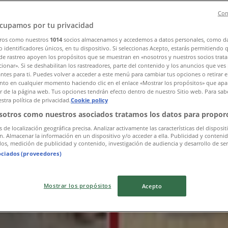
Con
cupamos por tu privacidad
ros como nuestros
1014
socios almacenamos y accedemos a datos personales, como d
»
 identificadores únicos, en tu dispositivo. Si seleccionas Acepto, estarás permitiendo 
de rastreo apoyen los propósitos que se muestran en «nosotros y nuestros socios trat
ionar». Si se deshabilitan los rastreadores, parte del contenido y los anuncios que ves
antes para ti. Puedes volver a acceder a este menú para cambiar tus opciones o retirar e
to en cualquier momento haciendo clic en el enlace «Mostrar los propósitos» que apar
Székesfehérvár városban
or de la página web. Tus opciones tendrán efecto dentro de nuestro Sitio web. Para sab
stra política de privacidad.
Cookie policy
sotros como nuestros asociados tratamos los datos para proporc
s de localización geográfica precisa. Analizar activamente las características del disposit
ón. Almacenar la información en un dispositivo y/o acceder a ella. Publicidad y conteni
os, medición de publicidad y contenido, investigación de audiencia y desarrollo de ser
ociados (proveedores)
Mostrar los propósitos
Acepto