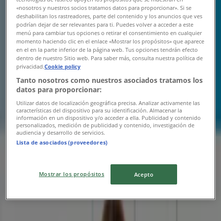
«nosotros y nuestros socios tratamos datos para proporcionar». Si se
deshabilitan los rastreadores, parte del contenido y los anuncios que ves
podrían dejar de ser relevantes para ti. Puedes volver a acceder a este
menú para cambiar tus opciones o retirar el consentimiento en cualquier
momento haciendo clic en el enlace «Mostrar los propósitos» que aparece
en el en la parte inferior de la página web. Tus opciones tendrán efecto
dentro de nuestro Sitio web. Para saber más, consulta nuestra política de
privacidad.
Cookie policy
Tanto nosotros como nuestros asociados tratamos los
datos para proporcionar:
Utilizar datos de localización geográfica precisa. Analizar activamente las
{"numCatalogs":0}
características del dispositivo para su identificación. Almacenar la
información en un dispositivo y/o acceder a ella. Publicidad y contenido
personalizados, medición de publicidad y contenido, investigación de
Menetrendek és címek Office Shoes
audiencia y desarrollo de servicios.
Lista de asociados (proveedores)
Mostrar los propósitos
Acepto
Office Shoes
Csapó u. 30, Debrecen