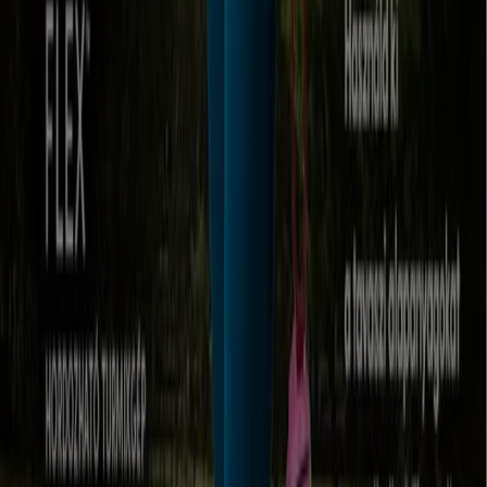
katalogusok Ács városában
Szórólapok és legjobb ajánlatok Ács
városban
Teddy
gluténmentes
pizza
szóda
mosógép
paradicsomlé
Laminált padló
társalgó
bútorok
Állateledel
gluténmentes ételek
Elektronika más városokban
Budapest
Debrecen
Miskolc
Szeged
Győr
Pécs
Székesfehérvár
Szombathely
Nyíregyháza
Zalaegerszeg
Kecskemét
Kaposvár
Eger
Sopron
Szolnok
Veszprém
Nézz meg több várost
Az elektronikai berendezések a modern világ