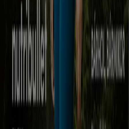
Fedezze fel a vonzó ajánlatokat
Lejár 8. 13.-án
Ács
Mutass többet
Reklám
Elektronika kategóriájú