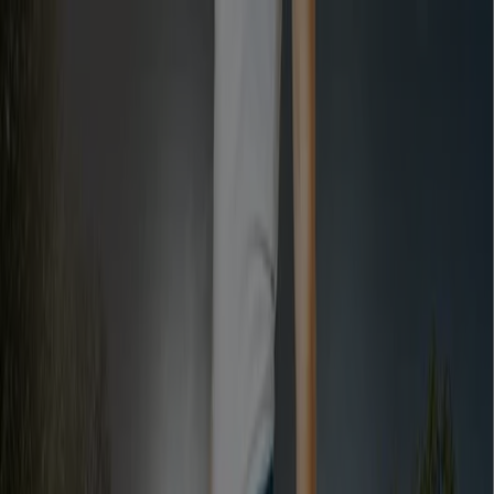
Ön itt van:
Ács
Featured
Hiper-Szupermarketek
Ruházat, cipők és
kiegészítők
Elektronika
Otthon, kert és
barkácsolás
Gyógyszertárak és szépség
Sport
Gyermekek
és szabadidő
Autók, motorkerékpárok és
alkatrészek
Éttermek
Bankok és szolgáltatások
Reklám
Elektronika Ács - Katalógusok,