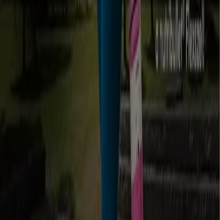
nélkülozhetetlen kellékei. Legyen szó munkáról,
szórakozásról, háztartásróĺ, komunikációról mindegyik
fontos tartozéka az elektronika.
A Elektronika ajánlataihoz
Reklám