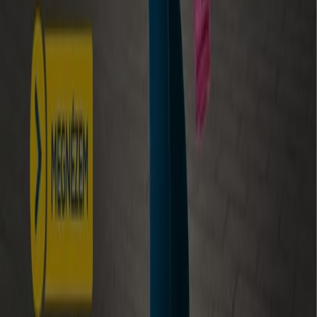
Tevékenységeink
Üzleti megoldások
Hírek és média
Dolgozz velünk
Lépj velünk kapcsolatba
Marketing és üzleti célú megkeresések
Az üzlet helytelenül található a térképen
Heti hirdetési visszajelzés
Technikai problémák és általános visszajelzések
Lista
Márkák