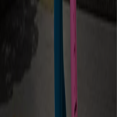
A Tiendeo a Shopfully része - ez a technológiai vállalat
világszerte újragondolja a helyi vásárlást.
Tiendeo