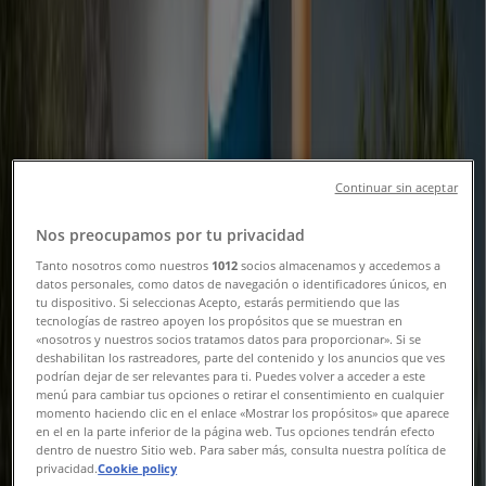
szórólapok & Akciós újság
Tiendeo Ács-en
»
Elektronika Kínálat Ácsen
Continuar sin aceptar
Euronics
Nos preocupamos por tu privacidad
Kedvezmények és akciók
Tanto nosotros como nuestros
1012
socios almacenamos y accedemos a
datos personales, como datos de navegación o identificadores únicos, en
Lejár 8. 31.-án
Ács
tu dispositivo. Si seleccionas Acepto, estarás permitiendo que las
Új
tecnologías de rastreo apoyen los propósitos que se muestran en
«nosotros y nuestros socios tratamos datos para proporcionar». Si se
deshabilitan los rastreadores, parte del contenido y los anuncios que ves
podrían dejar de ser relevantes para ti. Puedes volver a acceder a este
Best Byte
menú para cambiar tus opciones o retirar el consentimiento en cualquier
momento haciendo clic en el enlace «Mostrar los propósitos» que aparece
en el en la parte inferior de la página web. Tus opciones tendrán efecto
Új ajánlatok felfedezésre
dentro de nuestro Sitio web. Para saber más, consulta nuestra política de
privacidad.
Cookie policy