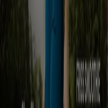
Euronics
Nagyszerű ajánlat a
kedvezményvadászoknak
Lejár 8. 12.-án
Ács
Euronics