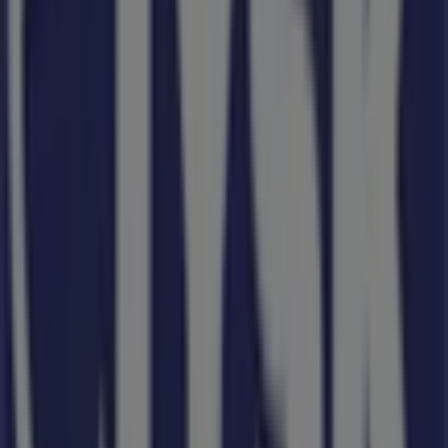
Üdvözlünk a Tiendeo-nál! Ez a legjobb választás nemcsak
a legjobb
ajánlatok
,
katalógusok
és
promóciók
megtalálásához, hanem
Kiskunfélegyháza
legkiemelkedőbb üzleteinek felfedezéséhez is.
2026
augusztus
hónapjában platformunkon megismerheted
a
JYSK
legújabb ajánlatait, valamint a hozzád legközelebbi
üzletek elhelyezkedését és részleteit
Kiskunfélegyháza
területén.
A Tiendeo-n nemcsak
promóciókhoz
és
kedvezményekhez férhetsz hozzá, hanem városod fizikai
üzleteiről is teljes körű információt kaphatsz. Böngészd a
JYSK
katalógusait, keresd meg az üzleteket
Kiskunfélegyháza
-ben, és fedezd fel azokat a
termékeket, amelyekkel ebben a
augusztus
hónapban
jelentős összegeket takaríthatsz meg. Ezen kívül pontos
üzlethelyszíneket, nyitvatartási időket és minden fontos
részletet biztosítunk, hogy teljes vásárlási élményben
lehessen részed.