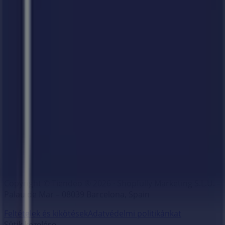
Márkák
Helyi márkák
Kereskedők
Közeli üzletek
Termékek
Helyi termékek
Városok
Töltsd le a Tiendeo aplikációt
Copyright © Tiendeo ® 2026 · Shopfully Marketing S.L.U. –
Palau de Mar – 08039 Barcelona, Spain
Feltételek és kikötések
Adatvédelmi politikánkat
Sütik kezelése