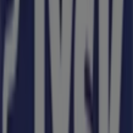
JYSK
JYSK akciós
Lejár 8. 12.-án
JYSK üzletek városai
JYSK Kecskemét
JYSK Szentes
JYSK Kiskunhalas
JYSK Hódmezővásárhely
JYSK Cegléd
JYSK Szolnok
JYSK Szeged
JYSK Szarvas
JYSK Orosháza
JYSK
Törökszentmiklós
JYSK Kalocsa
JYSK Dunaújváros
Nézz meg több várost
A Otthon, kert és barkácsolás egyéb
üzletei Kiskunfélegyháza városában
JYSK