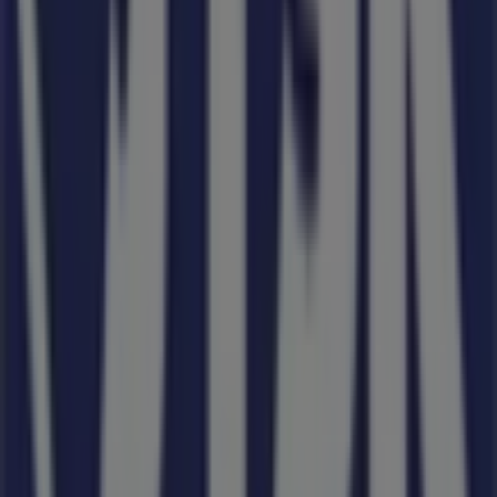
Ne hagyd ki a
JYSK
ajánlatait
a
Kiskunfélegyháza
üzleteiben, és maradj naprakész a legjobb árakkal
2026
augusztus
folyamán. A Tiendeo-n mindig megtalálod a
legjobb üzleteket és vásárlási lehetőségeket
Kiskunfélegyháza
-ben. Kezd el felfedezni az üzleteket és
a Neked szóló promóciókat még ma!
Reklám