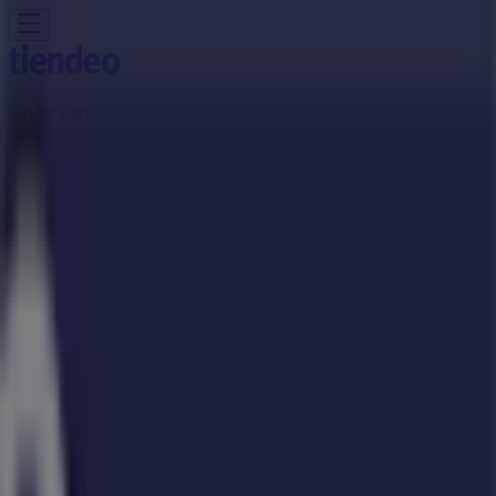
Ön itt van:
Kiskunfélegyháza
Featured
Hiper-Szupermarketek
Ruházat, cipők és
kiegészítők
Elektronika
Otthon, kert és
barkácsolás
Gyógyszertárak és szépség
Sport
Gyermekek
és szabadidő
Autók, motorkerékpárok és
alkatrészek
Éttermek
Bankok és szolgáltatások
Reklám
JYSK Üzletek Kiskunfélegyháza -