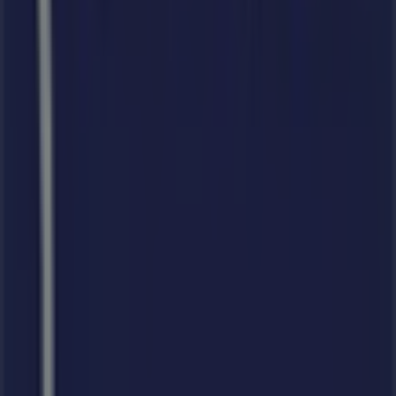
Tiendeo
Tevékenységeink
Üzleti megoldások
Hírek és média
Dolgozz velünk
Lépj velünk kapcsolatba
Marketing és üzleti célú megkeresések
Az üzlet helytelenül található a térképen
Heti hirdetési visszajelzés
Technikai problémák és általános visszajelzések
Lista