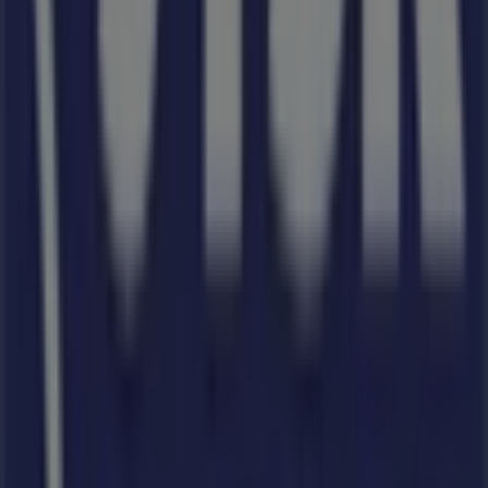
A Tiendeo a Shopfully része - ez a technológiai vállalat
világszerte újragondolja a helyi vásárlást.