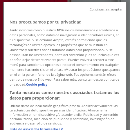
Legújabb ajánlat:
2026. 08. 07.
Continuar sin aceptar
Nos preocupamos por tu privacidad
Tanto nosotros como nuestros
1014
socios almacenamos y accedemos a
datos personales, como datos de navegación o identificadores únicos, en
Euronics
tu dispositivo. Si seleccionas Acepto, estarás permitiendo que las
tecnologías de rastreo apoyen los propósitos que se muestran en
«nosotros y nuestros socios tratamos datos para proporcionar». Si se
Exkluzív ajánlatok ügyfeleinknek
deshabilitan los rastreadores, parte del contenido y los anuncios que ves
podrían dejar de ser relevantes para ti. Puedes volver a acceder a este
menú para cambiar tus opciones o retirar el consentimiento en cualquier
Lejár 8. 21.-án
momento haciendo clic en el enlace «Mostrar los propósitos» que aparece
en el en la parte inferior de la página web. Tus opciones tendrán efecto
Új
dentro de nuestro Sitio web. Para saber más, consulta nuestra política de
privacidad.
Cookie policy
Tanto nosotros como nuestros asociados tratamos los
datos para proporcionar:
Euronics
Utilizar datos de localización geográfica precisa. Analizar activamente las
características del dispositivo para su identificación. Almacenar la
Euronics akciós
información en un dispositivo y/o acceder a ella. Publicidad y contenido
personalizados, medición de publicidad y contenido, investigación de
audiencia y desarrollo de servicios.
Lejár 8. 12.-án
16.5 km - Törökszentmiklós
Lista de asociados (proveedores)