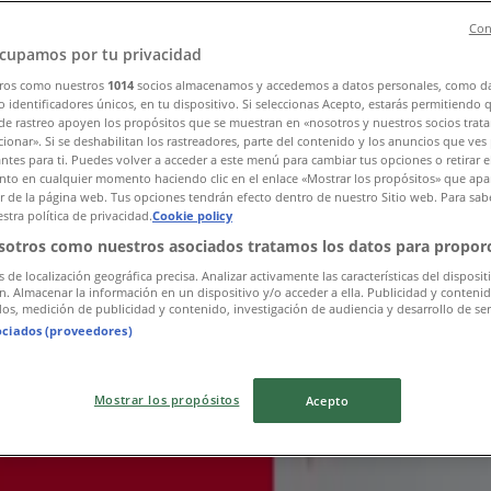
Con
cupamos por tu privacidad
ros como nuestros
1014
socios almacenamos y accedemos a datos personales, como d
 identificadores únicos, en tu dispositivo. Si seleccionas Acepto, estarás permitiendo 
de rastreo apoyen los propósitos que se muestran en «nosotros y nuestros socios trat
ionar». Si se deshabilitan los rastreadores, parte del contenido y los anuncios que ves
antes para ti. Puedes volver a acceder a este menú para cambiar tus opciones o retirar e
to en cualquier momento haciendo clic en el enlace «Mostrar los propósitos» que apar
ait Cegléd városban
or de la página web. Tus opciones tendrán efecto dentro de nuestro Sitio web. Para sab
stra política de privacidad.
Cookie policy
sotros como nuestros asociados tratamos los datos para proporc
s de localización geográfica precisa. Analizar activamente las características del disposit
ón. Almacenar la información en un dispositivo y/o acceder a ella. Publicidad y conteni
os, medición de publicidad y contenido, investigación de audiencia y desarrollo de ser
ociados (proveedores)
Mostrar los propósitos
Acepto