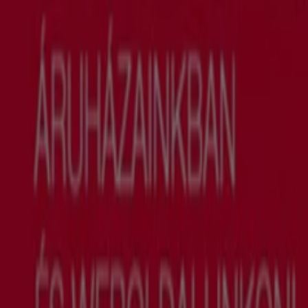
Euronics
Euronics akciós
hamarosan lejár
Euronics
Ajánlatok kedvezményvadászoknak