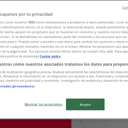
Con
cupamos por tu privacidad
ros como nuestros
1012
socios almacenamos y accedemos a datos personales, como d
 identificadores únicos, en tu dispositivo. Si seleccionas Acepto, estarás permitiendo 
de rastreo apoyen los propósitos que se muestran en «nosotros y nuestros socios trat
ionar». Si se deshabilitan los rastreadores, parte del contenido y los anuncios que ves
antes para ti. Puedes volver a acceder a este menú para cambiar tus opciones o retirar e
to en cualquier momento haciendo clic en el enlace «Mostrar los propósitos» que apar
ait Győr városban
or de la página web. Tus opciones tendrán efecto dentro de nuestro Sitio web. Para sab
stra política de privacidad.
Cookie policy
sotros como nuestros asociados tratamos los datos para proporc
s de localización geográfica precisa. Analizar activamente las características del disposit
ón. Almacenar la información en un dispositivo y/o acceder a ella. Publicidad y conteni
os, medición de publicidad y contenido, investigación de audiencia y desarrollo de ser
ociados (proveedores)
Mostrar los propósitos
Acepto