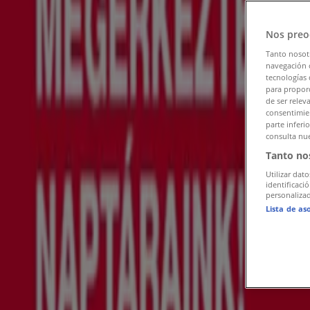
Kövess, hogy ajánlatokat kapj
Nos preo
Tiendeo Győr-en
»
Tanto nosot
Elektronika Kínálat Győren
»
navegación o
tecnologías 
Euronics Győr
para proporc
de ser relev
consentimien
Gyorsan nézze meg Euronics ajánlat
parte inferi
consulta nue
Tanto no
Katalógusok Euronics ajánlataival Győr városban:
12
Utilizar dato
identificaci
personalizad
Kategóriák:
Elektronika
Lista de as
Legújabb ajánlat:
2026. 08. 01.
Reklám