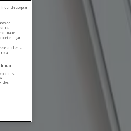
tinuar sin aceptar
atos de
que las
amos datos
 podrían dejar
l
ece en el en la
er más,
ionar:
ivo para su
do
vicios.