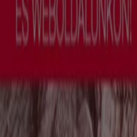
Lejár 8. 12.-án
4.2 km - Győr
Euronics
Csúcsajánlatok a takarékosoknak
Lejár 11. 14.-án
4.2 km - Győr
Euronics
Kedvezmények és akciók
Lejár 8. 31.-án
4.2 km - Győr
Euronics