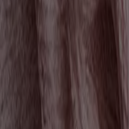
Lejár 8. 11.-án
4.2 km - Győr
-3 napok
Euronics
Exkluzív akciók
Lejár 8. 9.-án
4.2 km - Győr
-4 napok
Euronics
Új ajánlatok felfedezésre
Lejár 8. 10.-án
4.2 km - Győr
Reklám