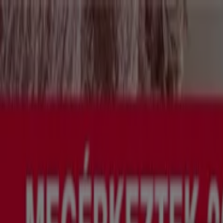
Ön itt van:
Győr
Featured
Hiper-Szupermarketek
Ruházat, cipők és kiegészít
motorkerékpárok és alkatrészek
Éttermek
Bankok és szolgá
Reklám
Euronics Győr - Kedvezmények & Akc