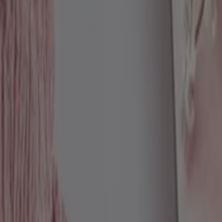
znak
nak