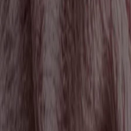
Euronics
A legjobb ajánlataink Önnek
Lejár 8. 15.-án
4.2 km - Győr
Euronics
Fedezze fel a vonzó ajánlatokat
Lejár 8. 13.-án
4.2 km - Győr
-5 napok
Euronics
Aktuális ajánlatok és akciók