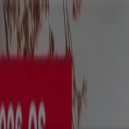
ők
Elektronika
Otthon, kert és barkácsolás
Gyógyszertárak és
ltatások
iós újság