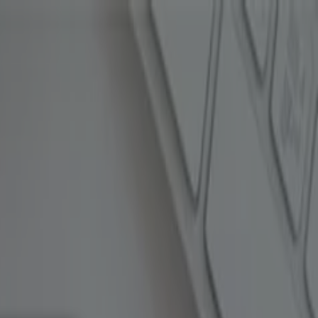
 szépség
Sport
Gyermekek és szabadidő
Autók,