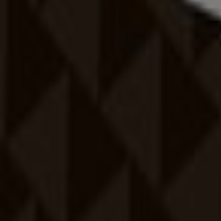
Reklám
Nike
Ajánlatok Nike
Reklám
Sport kategóriájú katalogusok Polg