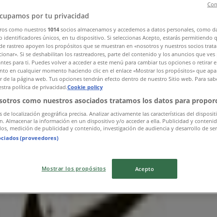
Con
cupamos por tu privacidad
ros como nuestros
1014
socios almacenamos y accedemos a datos personales, como d
 identificadores únicos, en tu dispositivo. Si seleccionas Acepto, estarás permitiendo 
de rastreo apoyen los propósitos que se muestran en «nosotros y nuestros socios trat
ionar». Si se deshabilitan los rastreadores, parte del contenido y los anuncios que ves
antes para ti. Puedes volver a acceder a este menú para cambiar tus opciones o retirar e
to en cualquier momento haciendo clic en el enlace «Mostrar los propósitos» que apar
or de la página web. Tus opciones tendrán efecto dentro de nuestro Sitio web. Para sab
stra política de privacidad.
Cookie policy
sotros como nuestros asociados tratamos los datos para proporc
s de localización geográfica precisa. Analizar activamente las características del disposit
ón. Almacenar la información en un dispositivo y/o acceder a ella. Publicidad y conteni
os, medición de publicidad y contenido, investigación de audiencia y desarrollo de ser
ociados (proveedores)
Mostrar los propósitos
Acepto