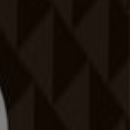
Kecskemét
Kaposvár
Eger
Sopron
Szolnok
 nemnek, egészségi állapotnak, időjárásnak megfelelően. A