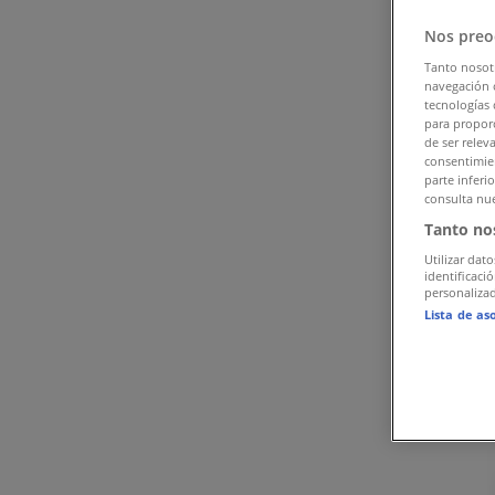
Tiendeo Polgár-en
»
Nos preo
Sport Kínálat Polgáren
Tanto nosot
navegación o
tecnologías 
Reklám
para proporc
de ser relev
consentimien
parte inferi
consulta nue
Tanto no
Utilizar dato
identificaci
personalizad
Lista de as