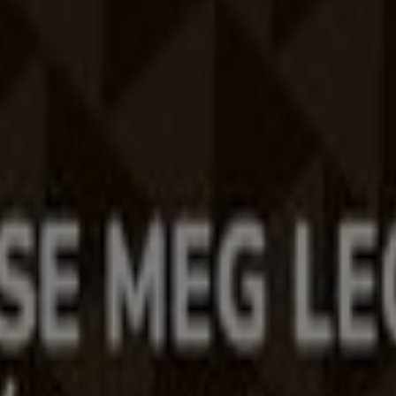
 világszerte újragondolja a helyi vásárlást.