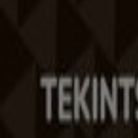
Reklám
A Tiendeo a Shopfully része - ez a technológiai vállalat
Tiendeo