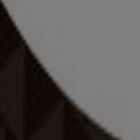
Intersport
Intersport akciós
Lejár 8. 11.-án
Polgár
BioTech USA
Ajánlatok BioTech USA
Decathlon
Ajánlatok Decathlon