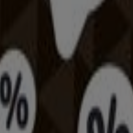
gár városban
inált padló
társalgó bútorok
Állateledel
gluténmentes ételek
Székesfehérvár
Szombathely
Nyíregyháza
Zalaegerszeg
sége. A sportág testre szabott kell, hogy legyen - kornak,