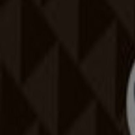
Szórólapok és legjobb ajánlatok Pol
Teddy
gluténmentes pizza
szóda
mosógép
paradicsomlé
Lam
Sport más városokban
Budapest
Debrecen
Miskolc
Szeged
Győr
Pécs
Veszprém
Nézz meg több várost
Sport a mindennapi élet egyik fontos kiegészítő tevékeny
sport fontos a testi, szellemi erőnlét megőrzésében.
A Sport ajánlataihoz
Reklám