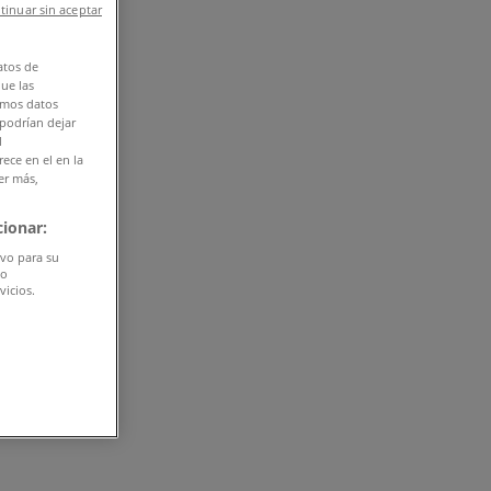
tinuar sin aceptar
atos de
que las
amos datos
 podrían dejar
l
ece en el en la
er más,
ionar:
ivo para su
do
vicios.