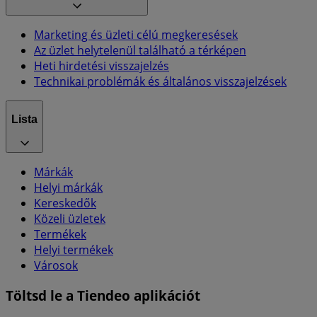
Marketing és üzleti célú megkeresések
Az üzlet helytelenül található a térképen
Heti hirdetési visszajelzés
Technikai problémák és általános visszajelzések
Lista
Márkák
Helyi márkák
Kereskedők
Közeli üzletek
Termékek
Helyi termékek
Városok
Töltsd le a Tiendeo aplikációt