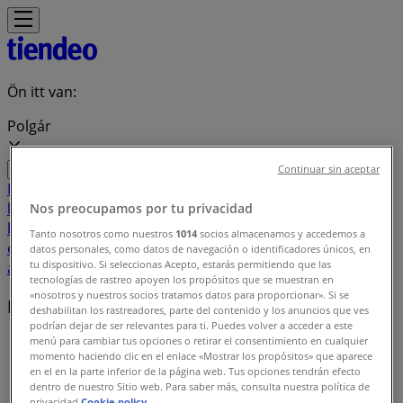
Ön itt van:
Polgár
Continuar sin aceptar
Featured
Hiper-Szupermarketek
Ruházat, cipők és
kiegészítők
Elektronika
Otthon, kert és
Nos preocupamos por tu privacidad
barkácsolás
Gyógyszertárak és szépség
Sport
Gyermekek
Tanto nosotros como nuestros
1014
socios almacenamos y accedemos a
és szabadidő
Autók, motorkerékpárok és
datos personales, como datos de navegación o identificadores únicos, en
tu dispositivo. Si seleccionas Acepto, estarás permitiendo que las
alkatrészek
Éttermek
Bankok és szolgáltatások
tecnologías de rastreo apoyen los propósitos que se muestran en
«nosotros y nuestros socios tratamos datos para proporcionar». Si se
Helyi márkák
deshabilitan los rastreadores, parte del contenido y los anuncios que ves
podrían dejar de ser relevantes para ti. Puedes volver a acceder a este
menú para cambiar tus opciones o retirar el consentimiento en cualquier
Tiendeo Polgár-en
»
momento haciendo clic en el enlace «Mostrar los propósitos» que aparece
en el en la parte inferior de la página web. Tus opciones tendrán efecto
Márkaindex
dentro de nuestro Sitio web. Para saber más, consulta nuestra política de
privacidad.
Cookie policy