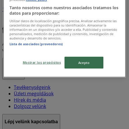
Tanto nosotros como nuestros asociados tratamos los
1
datos para proporcionar:
Utilizar datos de localización geográfica precisa. Analizar activamente las
Xxl
Electrolux
características del dispositivo para su identificación. Almacenar la
información en un dispositivo y/o acceder a ella. Publicidad y contenido
personalizados, medición de publicidad y contenido, investigación de
audiencia y desarrollo de servicios.
A Tiendeo a Shopfully része - ez a technológiai vállalat
Lista de asociados (proveedores)
világszerte újragondolja a helyi vásárlást.
Mostrar los propósitos
Acepto
Tiendeo
Tevékenységeink
Üzleti megoldások
Hírek és média
Dolgozz velünk
Lépj velünk kapcsolatba